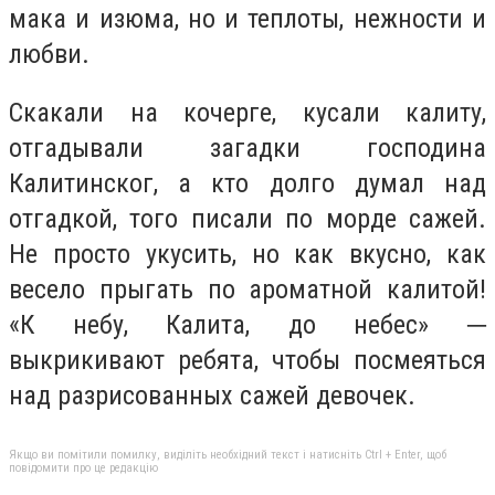
мака и изюма, но и теплоты, нежности и
любви.
Скакали на кочерге, кусали калиту,
отгадывали загадки господина
Калитинског, а кто долго думал над
отгадкой, того писали по морде сажей.
Не просто укусить, но как вкусно, как
весело прыгать по ароматной калитой!
«К небу, Калита, до небес» ─
выкрикивают ребята, чтобы посмеяться
над разрисованных сажей девочек.
Якщо ви помітили помилку, виділіть необхідний текст і натисніть Ctrl + Enter, щоб
повідомити про це редакцію