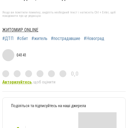
Якщо ви помітили помилку, виділіть необхідний текст і натисніть Ctrl + Enter, щоб
повідомити про це редакцію
ЖИТОМИР ONLINE
#ДТП
#сбит
#житель
#пострадавшие
#Новоград
04141
0,0
Авторизуйтесь
, щоб оцінити
Поділіться та підписуйтесь на наші джерела