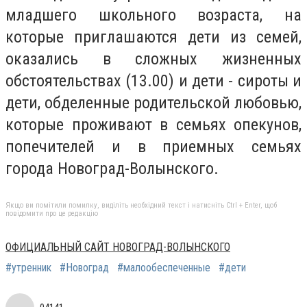
младшего школьного возраста, на
которые приглашаются дети из семей,
оказались в сложных жизненных
обстоятельствах (13.00) и дети - сироты и
дети, обделенные родительской любовью,
которые проживают в семьях опекунов,
попечителей и в приемных семьях
города Новоград-Волынского.
Якщо ви помітили помилку, виділіть необхідний текст і натисніть Ctrl + Enter, щоб
повідомити про це редакцію
ОФИЦИАЛЬНЫЙ САЙТ НОВОГРАД-ВОЛЫНСКОГО
#утренник
#Новоград
#малообеспеченные
#дети