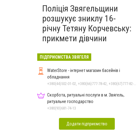
Поліція Звягельщини
розшукує зниклу 16-
річну Тетяну Корчевську:
прикмети дівчини
ПІДПРИЄМСТВА ЗВЯГЕЛЯ
WaterStore - інтернет магазин басейнів і
обладнання
+380(44)502-01-02, +380(66)777-78-42, +380(67)777-82-19, +380(67)890-80-80, +380(73)890-80-80, +380(44)502-01-03
Скорбота, ритуальні послуги в м. Звягель,
ритуальне господарство
+380(93)681-74-13
Додати підприємство