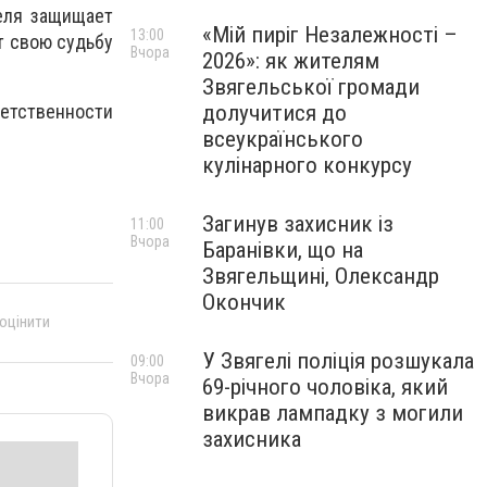
еля защищает
«Мій пиріг Незалежності –
13:00
т свою судьбу
Вчора
2026»: як жителям
Звягельської громади
долучитися до
ветственности
всеукраїнського
кулінарного конкурсу
Загинув захисник із
11:00
Вчора
Баранівки, що на
Звягельщині, Олександр
Окончик
 оцінити
У Звягелі поліція розшукала
09:00
Вчора
69-річного чоловіка, який
викрав лампадку з могили
захисника