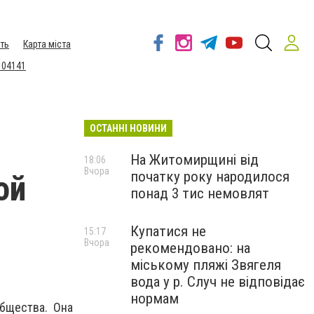
ть
Карта міста
 04141
ОСТАННІ НОВИНИ
На Житомирщині від
18:06
Вчора
початку року народилося
ой
понад 3 тис немовлят
Купатися не
15:17
Вчора
рекомендовано: на
міському пляжі Звягеля
вода у р. Случ не відповідає
нормам
бщества. Она