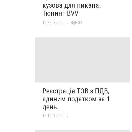
кузова для пикапа.
Тюнинг BVV
34
14:38, 3 серпня
Реєстрація ТОВ з ПДВ,
єдиним податком за 1
день.
15:19, 1 серпня