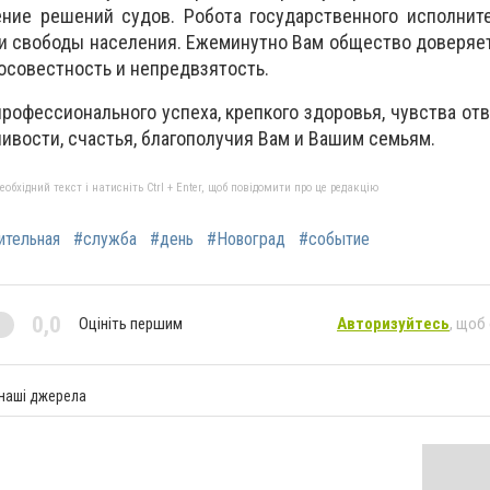
ение решений судов. Робота государственного исполнит
и свободы населения. Ежеминутно Вам общество доверяе
осовестность и непредвзятость.
профессионального успеха, крепкого здоровья, чувства от
ивости, счастья, благополучия Вам и Вашим семьям.
бхідний текст і натисніть Ctrl + Enter, щоб повідомити про це редакцію
ительная
#служба
#день
#Новоград
#событие
0,0
Оцініть першим
Авторизуйтесь
, щоб
 наші джерела