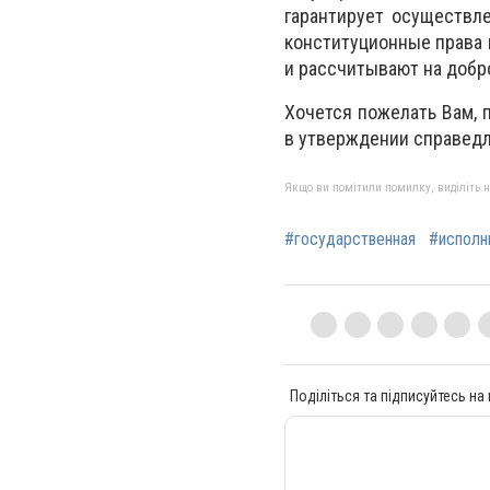
гарантирует осуществл
конституционные права 
и рассчитывают на добр
Хочется пожелать Вам, 
в утверждении справедл
Якщо ви помітили помилку, виділіть нео
#государственная
#исполн
Поділіться та підписуйтесь на