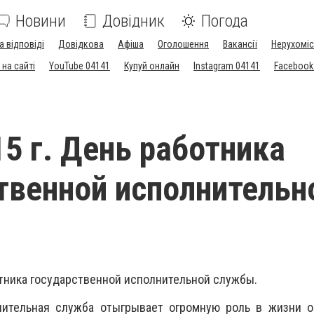
Новини
Довідник
Погода
а відповіді
Довідкова
Афіша
Оголошення
Вакансії
Нерухоміс
на сайті
YouTube 04141
Купуй онлайн
Instagram 04141
Facebook
15 г. День работника
твенной исполнительн
ботника государственной исполнительной службы.
нительная служба отыгрывает огромную роль в жизни о