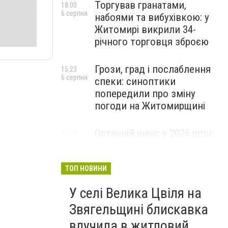
Торгував гранатами,
18:00
6 серпня
набоями та вибухівкою: у
Житомирі викрили 34-
річного торговця зброєю
Грози, град і послаблення
15:23
6 серпня
спеки: синоптики
попередили про зміну
погоди на Житомирщині
Останній шанс у 2026 році:
13:09
6 серпня
оголошено набір на
безплатний курс для
майбутніх водійок автобусів
ТОП НОВИНИ
У селі Велика Цвіля на
Звягельщині блискавка
влучила в житловий