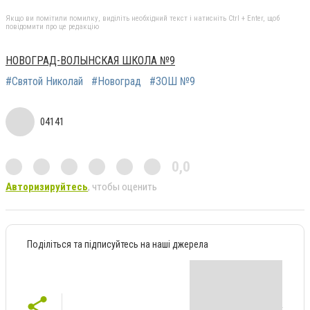
Якщо ви помітили помилку, виділіть необхідний текст і натисніть Ctrl + Enter, щоб
повідомити про це редакцію
НОВОГРАД-ВОЛЫНСКАЯ ШКОЛА №9
#Святой Николай
#Новоград
#ЗОШ №9
04141
0,0
Авторизируйтесь
, чтобы оценить
Поділіться та підписуйтесь на наші джерела