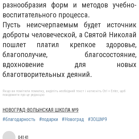
разнообразия форм и методов учебно-
воспитательного процесса.
Пусть неисчерпаемым будет источник
доброты человеческой, а Святой Николай
пошлет платил крепкое здоровье,
благополучие, благосостояние,
вдохновение для новых
благотворительных деяний.
Якщо ви помітили помилку, виділіть необхідний текст і натисніть Ctrl + Enter, щоб
повідомити про це редакцію
НОВОГРАД-ВОЛЫНСКАЯ ШКОЛА №9
#благодарность
#подарки
#Новоград
#ЗОШ№9
04141