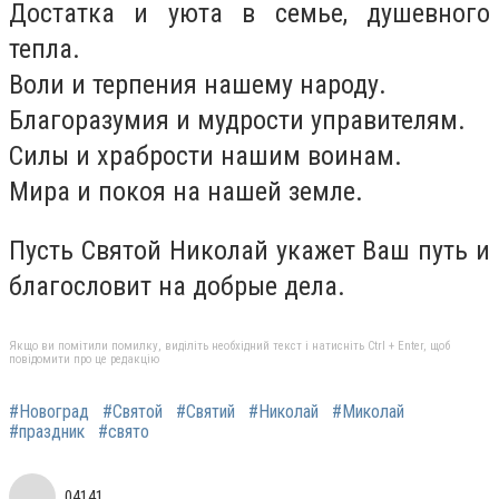
Достатка и уюта в семье, душевного
тепла.
Воли и терпения нашему народу.
Благоразумия и мудрости управителям.
Силы и храбрости нашим воинам.
Мира и покоя на нашей земле.
Пусть Святой Николай укажет Ваш путь и
благословит на добрые дела.
Якщо ви помітили помилку, виділіть необхідний текст і натисніть Ctrl + Enter, щоб
повідомити про це редакцію
#Новоград
#Святой
#Святий
#Николай
#Миколай
#праздник
#свято
04141