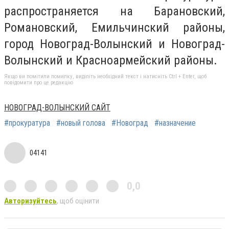
распространяется на Барановский,
Романовский, Емильчинский районы,
город Новоград-Волынский и Новоград-
Волынский и Красноармейский районы.
Якщо ви помітили помилку, виділіть необхідний текст і натисніть Ctrl + Enter, щоб
повідомити про це редакцію
НОВОГРАД-ВОЛЫНСКИЙ САЙТ
#прокуратура
#новый голова
#Новоград
#назначение
04141
0,0
Авторизуйтесь
, щоб оцінити