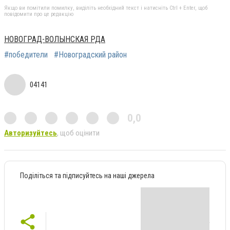
Якщо ви помітили помилку, виділіть необхідний текст і натисніть Ctrl + Enter, щоб
повідомити про це редакцію
НОВОГРАД-ВОЛЫНСКАЯ РДА
#победители
#Новоградский район
04141
0,0
Авторизуйтесь
, щоб оцінити
Поділіться та підписуйтесь на наші джерела