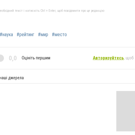
бхідний текст і натисніть Ctrl + Enter, щоб повідомити про це редакцію
#наука
#рейтинг
#мир
#место
0,0
Оцініть першим
Авторизуйтесь
, щоб
 наші джерела