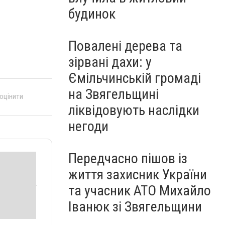
будинок
Повалені дерева та
зірвані дахи: у
Ємільчинській громаді
на Звягельщині
 оцінити
ліквідовують наслідки
негоди
Передчасно пішов із
життя захисник України
та учасник АТО Михайло
Іванюк зі Звягельщини