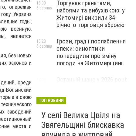
Торгував гранатами,
18:00
то, опережая
6 серпня
набоями та вибухівкою: у
 году Украина
Житомирі викрили 34-
следние годы,
річного торговця зброєю
юю военную,
ы, является
Грози, град і послаблення
15:23
6 серпня
спеки: синоптики
попередили про зміну
ия, без новых
погоди на Житомирщині
щих законов и
Останній шанс у 2026 році:
13:09
дений, среди
6 серпня
оголошено набір на
ад-Волынский
безплатний курс для
оторые в свою
майбутніх водійок автобусів
ТОП НОВИНИ
 технического
ых заведений
У селі Велика Цвіля на
нвестиционный
Звягельщині блискавка
очие места и
влучила в житловий