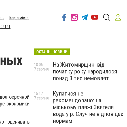
ть
Карта міста
 04141
ОСТАННІ НОВИНИ
ьных
На Житомирщині від
18:06
7 серпня
початку року народилося
понад 3 тис немовлят
Купатися не
15:17
 долгосрочной
7 серпня
рекомендовано: на
ире экономики
міському пляжі Звягеля
вода у р. Случ не відповідає
нормам
о оценивать