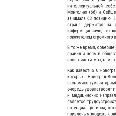
интеллектуальной собс
Монголию (66) и Сейше
занимала 63 позицию. Е
страна держится на 
информационную, эко
показателем огромного 
В то же время, совершен
правил и норм в общест
новых институты, нам эт
Как известно в Новогр
которых: Новоград-Во
экономико-гуманитарны
очередь удовлетворят по
и медицинских направл
является трудоустройс
потенциал региона, ко
привлечь молодежь к ра