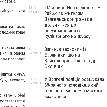
их стран.
«Мій пиріг Незалежності –
13:00
ений учащихся
7 серпня
2026»: як жителям
Звягельської громади
долучитися до
ики из таких
всеукраїнського
оследние годы
кулінарного конкурсу
м показателям
Загинув захисник із
11:00
ния: на одном
7 серпня
Баранівки, що на
тели позволят
Звягельщині, Олександр
Окончик
инится к PISA
У Звягелі поліція розшукала
iv, эксперт,
09:00
7 серпня
69-річного чоловіка, який
викрав лампадку з могили
 (The Global
захисника
составляется
организацией