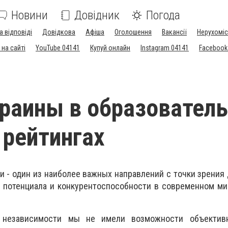
Новини
Довідник
Погода
а відповіді
Довідкова
Афіша
Оголошення
Вакансії
Нерухоміс
на сайті
YouTube 04141
Купуй онлайн
Instagram 04141
Facebook
раины в образовател
рейтингах
и - один из наиболее важных направлений с точки зрения
е потенциала и конкурентоспособности в современном м
 независимости мы не имели возможности объективн