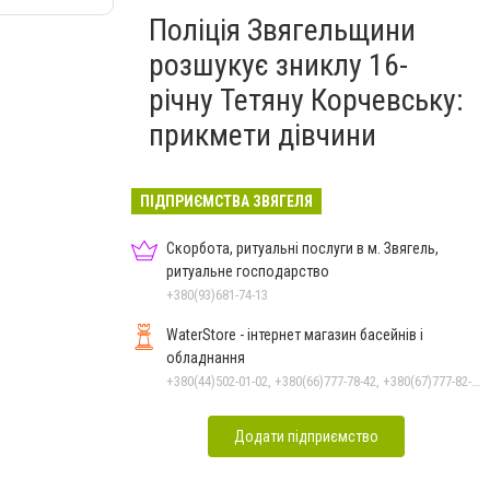
Поліція Звягельщини
розшукує зниклу 16-
річну Тетяну Корчевську:
прикмети дівчини
ПІДПРИЄМСТВА ЗВЯГЕЛЯ
Скорбота, ритуальні послуги в м. Звягель,
ритуальне господарство
+380(93)681-74-13
WaterStore - інтернет магазин басейнів і
обладнання
+380(44)502-01-02, +380(66)777-78-42, +380(67)777-82-19, +380(67)890-80-80, +380(73)890-80-80, +380(44)502-01-03
Додати підприємство