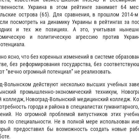
твенности. Украина в этом рейтинге занимает 64 мес
льские острова (65). Для сравнения, в прошлом 2014-м
сли посмотреть на динамику Украины в рейтингах за по
одних и тех же позициях. А это, учитывая нынешн
номическую и политическую агрессию против Украин
потенциала.
но ясно, что без коренных изменений в системе образован
ве, без реформирования государства, без соответствую
от "вечно огромный потенциал" не реализовать.
ад-Волынском действуют несколько высших учебных заве
лынский промышленно-экономический техникум, Новогр
й колледж, Новоград-Волынский медицинский колледж. К
требность города и района в специалистах гуманитарного,
ений. Но огромной проблемой випустников этих учебн
тво по специальности. Не в полной мере использован и
торый предоставил бы возможность создать новые раб
боте.