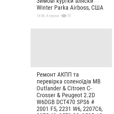
Зимові куртки аляски
Winter Parka Airboss, США
55
16:08, 4 серпня
Ремонт АКПП та
перевірка соленоїдів MB
Outlander & Citroen C-
Crosser & Peugeot 2.2D
W6DGB DCT470 SPS6 #
2001 F5, 2231 W6, 2207C6,