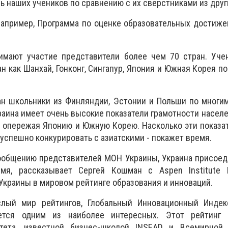
 наших учеников по сравнению с их сверстниками из друг
например, Программа по оценке образовательных достиж
имают участие представители более чем 70 стран. Учен
ан как Шанхай, Гонконг, Сингапур, Япония и Южная Корея п
ан школьники из Финляндии, Эстонии и Польши по многи
раина имеет очень высокие показатели грамотности населе
а опережая Японию и Южную Корею. Насколько эти показа
успешно конкурировать с азиатскими - покажет время.
ообщению представителей МОН Украины, Украина присоед
я, рассказывает Сергей Кошман с Aspen Institute Ky
Украины в мировом рейтинге образования и инноваций.
лый мир рейтингов, Глобальный Инновационный Индекс
ляется одним из наиболее интересных. Этот рейтинг 
итета, известной бизнес-школой INSEAD и Всемирной 