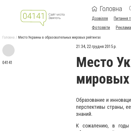
Головна
Дозвілля
Питання т
Фотозвіти
Реклама 
Головна
Место Украины в образовательных мировых рейтингах
21:34, 22 грудня 2015 р.
Место Ук
04141
мировых 
Образование и инноваци
перспективы страны, е
знаний.
К сожалению, в годы