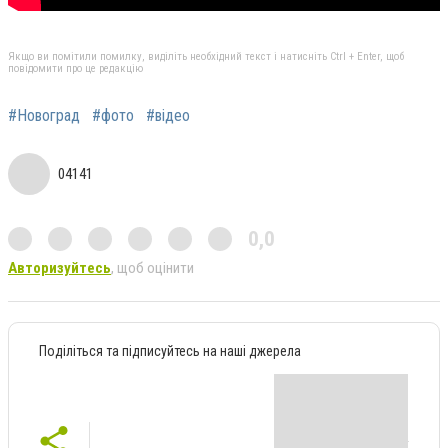
Якщо ви помітили помилку, виділіть необхідний текст і натисніть Ctrl + Enter, щоб
повідомити про це редакцію
#Новоград
#фото
#відео
04141
0,0
Авторизуйтесь
, щоб оцінити
Поділіться та підписуйтесь на наші джерела