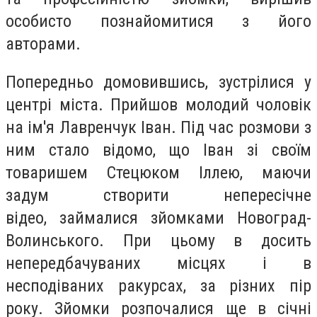
особисто познайомитися з його
авторами.
Попередньо домовившись, зустрілися у
центрі міста. Прийшов молодий чоловік
на ім'я Лавренчук Іван. Під час розмови з
ним стало відомо, що Іван зі своїм
товаришем Стецюком Іллею, маючи
задум створити непересічне
відео, займалися зйомками Новоград-
Волинського. При цьому в досить
непередбачуваних місцях і в
несподіваних ракурсах, за різних пір
року. Зйомки розпочалися ще в січні