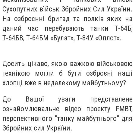
Сухопутних ві́йськ Збройних Сил Украї́ни.
На озброєнні бригад та полків яких на
даний час перебувають танки Т-64Б,
Т-64БВ, Т-64БМ «Булат», Т-84У «Оплот».
Досить цікаво, якою важкою військовою
технікою могли б бути озброєні наші
хлопці вже в недалекому майбутньому?
До Вашої уваги представлене
ознайомлювальне відео проекту FMBT,
перспективного "танку майбутнього" для
Збройних сил України.