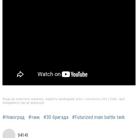
Якщо ви помітили помилку, виділіть необхідний текст і натисніть Ctrl + Enter, щоб
повідомити про це редакцію
#Новоград
#танк
#30 бригада
#Futurized main battle tank
04141