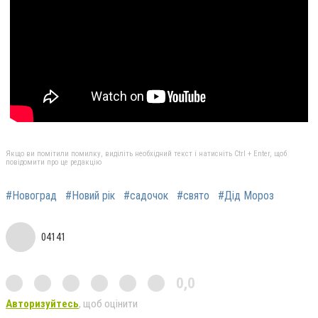
Якщо ви помітили помилку, виділіть необхідний текст і натисніть Ctrl + Enter, щоб
повідомити про це редакцію
#Новоград
#Новий рік
#садочок
#свято
#Дід Мороз
04141
0,0
Авторизуйтесь
, щоб оцінити