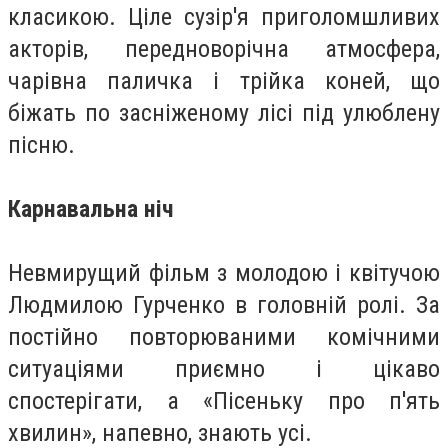
класикою. Ціле сузір'я приголомшливих
акторів, передноворічна атмосфера,
чарівна паличка і трійка коней, що
біжать по засніженому лісі під улюблену
пісню.
Карнавальна ніч
Невмирущий фільм з молодою і квітучою
Людмилою Гурченко в головній ролі. За
постійно повторюваними комічними
ситуаціями приємно і цікаво
спостерігати, а «Пісеньку про п'ять
хвилин», напевно, знають усі.