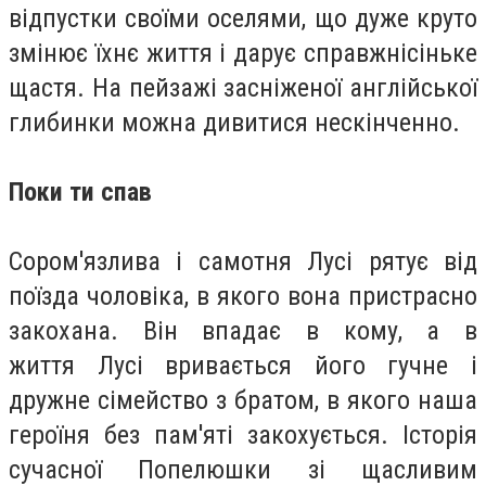
відпустки своїми оселями, що дуже круто
змінює їхнє життя і дарує справжнісіньке
щастя. На пейзажі засніженої англійської
глибинки можна дивитися нескінченно.
Поки ти спав
Сором'язлива і самотня Лусі рятує від
поїзда чоловіка, в якого вона пристрасно
закохана. Він впадає в кому, а в
життя Лусі вривається його гучне і
дружне сімейство з братом, в якого наша
героїня без пам'яті закохується. Історія
сучасної Попелюшки зі щасливим