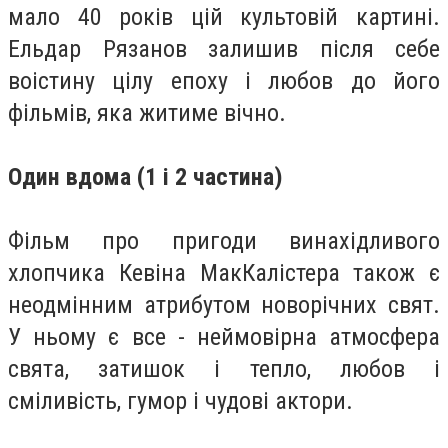
мало 40 років цій культовій картині.
Ельдар Рязанов залишив після себе
воістину цілу епоху і любов до його
фільмів, яка житиме вічно.
Один вдома (1 і 2 частина)
Фільм про пригоди винахідливого
хлопчика Кевіна МакКалістера також є
неодмінним атрибутом новорічних свят.
У ньому є все - неймовірна атмосфера
свята, затишок і тепло, любов і
сміливість, гумор і чудові актори.