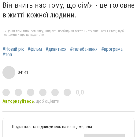
Він вчить нас тому, що сім'я - це головне
в житті кожної людини.
Якщо ви помітили помилку, виділіть необхідний текст і натисніть Ctrl + Enter, щоб
повідомити про це редакцію
#Новий рік
#фільм
#дивитися
#телебачення
#програма
#топ
04141
0,0
Авторизуйтесь
, щоб оцінити
Поділіться та підписуйтесь на наші джерела