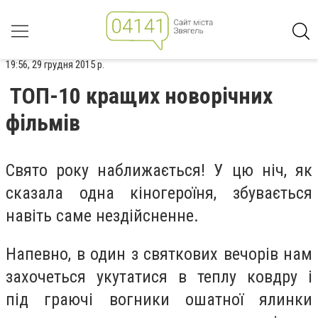
19:56, 29 грудня 2015 р.
ТОП-10 кращих новорічних
фільмів
Свято року наближається! У цю ніч, як
сказала одна кіногероїня, збувається
навіть саме нездійсненне.
Напевно, в один з святкових вечорів нам
захочеться укутатися в теплу ковдру і
під граючі вогники ошатної ялинки