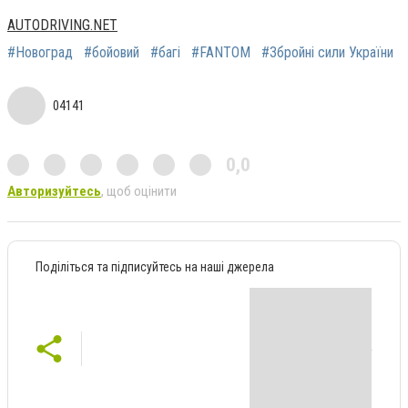
AUTODRIVING.NET
#Новоград
#бойовий
#багі
#FANTOM
#Збройні сили України
04141
0,0
Авторизуйтесь
, щоб оцінити
Поділіться та підписуйтесь на наші джерела