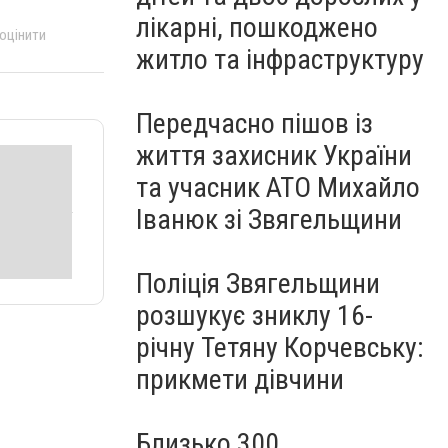
лікарні, пошкоджено
 оцінити
житло та інфраструктуру
Передчасно пішов із
життя захисник України
та учасник АТО Михайло
Іванюк зі Звягельщини
Поліція Звягельщини
розшукує зниклу 16-
річну Тетяну Корчевську:
прикмети дівчини
Близько 300