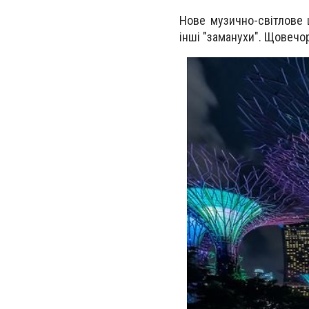
Нове музично-світлове ш
інші "заманухи". Щовечо