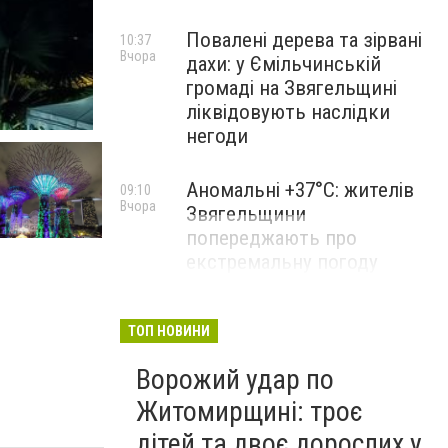
Повалені дерева та зірвані
10:37
Вчора
дахи: у Ємільчинській
громаді на Звягельщині
Приголомшливі новорічні сади (Фото) (фото) - фот
ліквідовують наслідки
негоди
Аномальні +37°C: жителів
09:10
Вчора
Звягельщини
попереджають про
екстремальну погоду
ТОП НОВИНИ
Ворожий удар по
Житомирщині: троє
дітей та двоє дорослих у