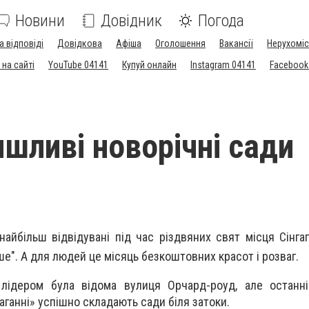
Новини
Довідник
Погода
а відповіді
Довідкова
Афіша
Оголошення
Вакансії
Нерухоміс
на сайті
YouTube 04141
Купуй онлайн
Instagram 04141
Facebook
шливі новорічні сади
найбільш відвідувані під час різдвяних свят місця Сінга
ше". А для людей це місяць безкоштовних красот і розваг.
лідером була відома вулиця Орчард-роуд, але останні 
аганні» успішно складають сади біля затоки.