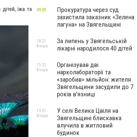
 дітей, їжа та
Прокуратура через суд
09:00
захистила заказник «Зелена
лагуна» на Звягельщині
За липень у Звягельській
18:21
Вчора
лікарні народилося 40 дітей
Організував дві
15:32
Вчора
нарколабораторії та
«заробив» мільйон: жителя
Звягельщини засудили до 7
років в'язниці
У селі Велика Цвіля на
13:01
Вчора
Звягельщині блискавка
влучила в житловий
будинок