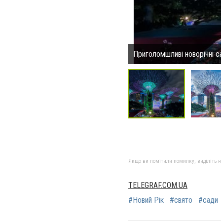
Приголомшливі новорічні с
Якщо ви помітили помилку, виділіть нео
TELEGRAF.COM.UA
#Новий Рік
#свято
#сади