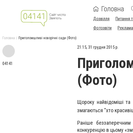
Головна
Дозвілля
Питання т
Фотозвіти
Реклама 
Головна
Приголомшливі новорічні сади (Фото)
21:15, 31 грудня 2015 р.
Приголом
04141
(Фото)
Щороку найвідоміші та 
змагаються "хто красиві
Раніше беззаперечним 
конкуренцію в цьому «зм