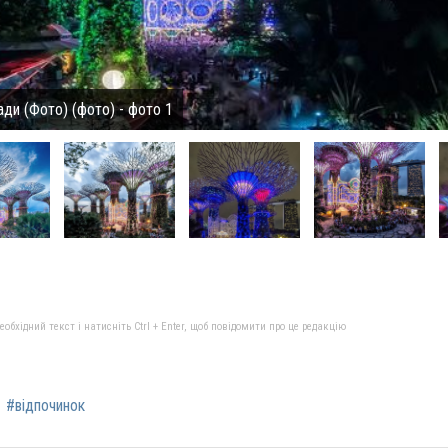
ади (Фото) (фото) - фото 1
бхідний текст і натисніть Ctrl + Enter, щоб повідомити про це редакцію
#відпочинок