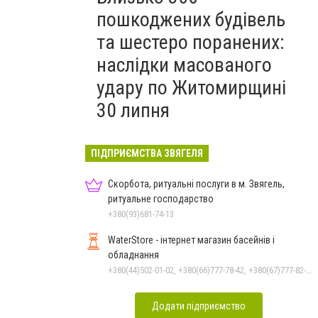
пошкоджених будівель
та шестеро поранених:
наслідки масованого
удару по Житомирщині
30 липня
ПІДПРИЄМСТВА ЗВЯГЕЛЯ
Скорбота, ритуальні послуги в м. Звягель,
ритуальне господарство
+380(93)681-74-13
WaterStore - інтернет магазин басейнів і
обладнання
+380(44)502-01-02, +380(66)777-78-42, +380(67)777-82-19, +380(67)890-80-80, +380(73)890-80-80, +380(44)502-01-03
Додати підприємство