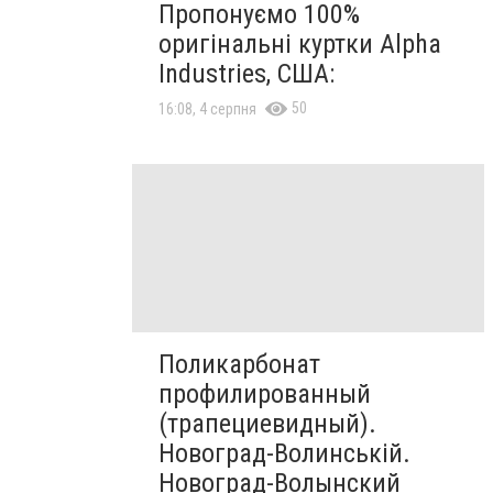
Пропонуємо 100%
оригінальні куртки Alpha
Industries, США:
50
16:08, 4 серпня
Поликарбонат
профилированный
(трапециевидный).
Новоград-Волинській.
Новоград-Волынский