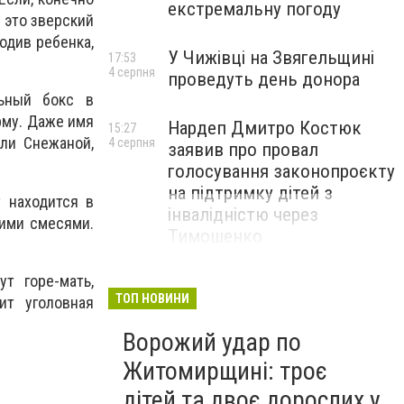
екстремальну погоду
ь это зверский
родив ребенка,
У Чижівці на Звягельщині
17:53
4 серпня
проведуть день донора
ьный бокс в
рму. Даже имя
Нардеп Дмитро Костюк
15:27
ли Снежаной,
4 серпня
заявив про провал
голосування законопроєкту
на підтримку дітей з
 находится в
інвалідністю через
кими смесями.
Тимошенко
т горе-мать,
ТОП НОВИНИ
ит уголовная
Ворожий удар по
Житомирщині: троє
дітей та двоє дорослих у