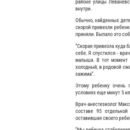
районе улицы Леваневс
внутри.
Обычно, найденных дете
скорой привезли ребенка
приняли. Выпало это со
"Скорая привезла куда б
себе. Я спустился - вра
малыша. В тот момент 
холодный, в родовой сма
зажима".
Этому ребенку очень п
условиях еще минут 5 и
Врач-анестезиолог Макс
составе 95 отдельной
оставившая своего ребе
"Мы ребенка стабилизиру