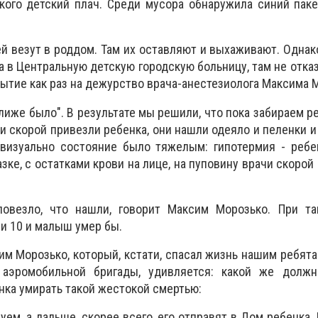
кого детский плач. Среди мусора обнаружила синий пак
й везут в роддом. Там их оставляют и выхаживают. Однако
 в Центральную детскую городскую больницу, там не отказ
бытие как раз на дежурство врача-анестезиолога Максима 
лиже было". В результате мы решили, что пока забираем ре
чи скорой привезли ребенка, они нашли одеяло и пеленки и
визуально состояние было тяжелым: гипотермия - ребе
зке, с остатками крови на лице, на пуповину врачи скорой
овезло, что нашли, говорит Максим Морозько. При та
ли 10 и малыш умер бы.
им Морозько, который, кстати, спасал жизнь нашим ребята
 аэромобильной бригады, удивляется: какой же должн
нка умирать такой жестокой смертью:
ем, а дальше, скорее всего, его отправят в Дом ребенка. 