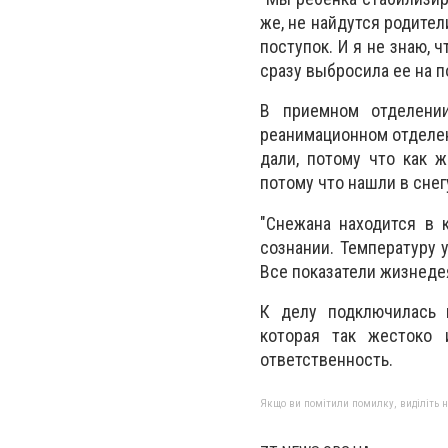
же, не найдутся родител
поступок. И я не знаю, 
сразу выбросила ее на п
В приемном отделени
реанимационном отделен
дали, потому что как 
потому что нашли в снег
"Снежана находится в 
сознании. Температуру 
Все показатели жизнеде
К делу подключилась п
которая так жестоко 
ответственность.
Якщо ви помітили помилку, виділіть нео