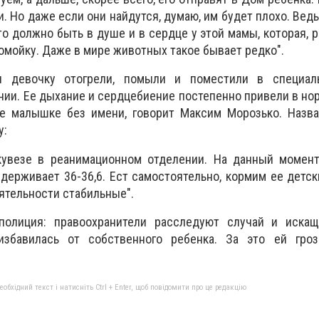
и. Но даже если они найдутся, думаю, им будет плохо. Вед
что должно быть в душе и в сердце у этой мамы, которая, 
омойку. Даже в мире животных такое бывает редко".
и девочку отогрели, помыли и поместили в специал
ии. Ее дыхание и сердцебиение постепенно привели в но
же малышке без имени, говорит Максим Морозько. Назва
у:
кувезе в реанимационном отделении. На данный момент
удерживает 36-36,6. Ест самостоятельно, кормим ее детс
ятельности стабильные".
олиция: правоохранители расследуют случай и искащу
избавилась от собственного ребенка. За это ей гроз
бхідний текст і натисніть Ctrl + Enter, щоб повідомити про це редакцію