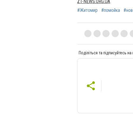
ZT-NEWS.ORG.UA
#Житомир
#помойка
#нов
Поділіться та підписуйтесь на