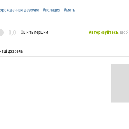
орожденная девочка
#полиция
#мать
0,0
Оцініть першим
Авторизуйтесь
, щоб
 наші джерела