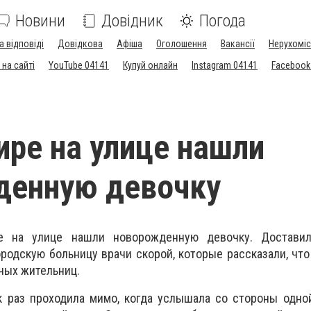
Новини
Довідник
Погода
а відповіді
Довідкова
Афіша
Оголошення
Вакансії
Нерухоміс
на сайті
YouTube 04141
Купуй онлайн
Instagram 04141
Facebook
ре на улице нашли
денную девочку
е на улице нашли новорожденную девочку. Доставил
родскую больницу врачи скорой, которые рассказали, что
ных жительниц.
к раз проходила мимо, когда услышала со стороны одно