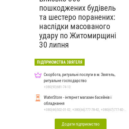
пошкоджених будівель
та шестеро поранених:
наслідки масованого
удару по Житомирщині
30 липня
ПІДПРИЄМСТВА ЗВЯГЕЛЯ
Скорбота, ритуальні послуги в м. Звягель,
ритуальне господарство
+380(93)681-74-13
WaterStore - інтернет магазин басейнів і
обладнання
+380(44)502-01-02, +380(66)777-78-42, +380(67)777-82-19, +380(67)890-80-80, +380(73)890-80-80, +380(44)502-01-03
Додати підприємство