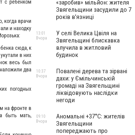
ет с ребенком
«заробив» мільйон: жителя
Звягельщини засудили до 7
років в'язниці
, когда врачи
али и находку
У селі Велика Цвіля на
13:01
Морозька:
Вчора
Звягельщині блискавка
влучила в житловий
бенка сюда, к
будинок
 укутали в них
нок весь был
 наложили два
Повалені дерева та зірвані
10:37
Вчора
дахи: у Ємільчинській
громаді на Звягельщині
ких погодных
ліквідовують наслідки
негоди
м на фронте в
а быть мать,
Аномальні +37°C: жителів
09:10
Вчора
Звягельщини
попереджають про
Если, конечно