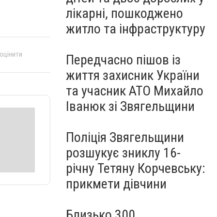
лікарні, пошкоджено
житло та інфраструктуру
 оцінити
Передчасно пішов із
життя захисник України
та учасник АТО Михайло
Іванюк зі Звягельщини
Поліція Звягельщини
розшукує зниклу 16-
річну Тетяну Корчевську:
прикмети дівчини
Близько 300