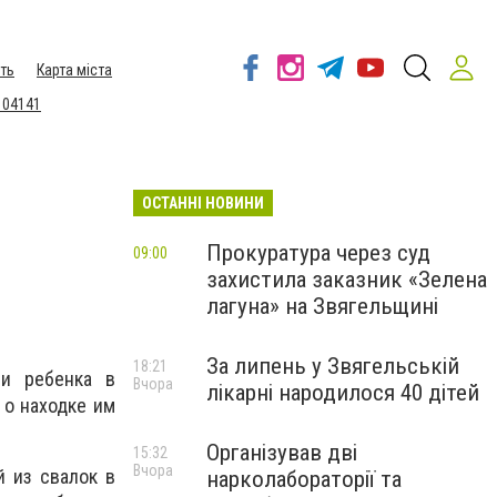
ть
Карта міста
 04141
ОСТАННІ НОВИНИ
Прокуратура через суд
09:00
захистила заказник «Зелена
лагуна» на Звягельщині
За липень у Звягельській
18:21
и ребенка в
Вчора
лікарні народилося 40 дітей
 о находке им
Організував дві
15:32
Вчора
й из свалок в
нарколабораторії та