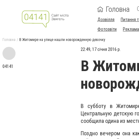
Головна
Дозвілля
Питання т
Фотозвіти
Реклама 
Головна
В Житомире на улице нашли новорожденную девочку
22:49, 17 січня 2016 р.
В Житоми
04141
новорож
В субботу в Житомир
Центральную детскую го
сообщила одина из мест
Поздно вечером она ка