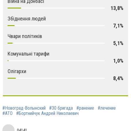
Війна на Донбасі
13,8%
Збіднення людей
7,1%
Чвари політиків
5,1%
Комунальні тарифи
1,0%
Олігархи
8,4%
#Новоград-Волынский
#30 бригада
#ранение
#лечение
#АТО
#Бортнийчук Андрей Николаевич
04141