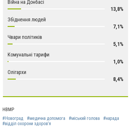
Війна на Донбасі
13,8%
Збіднення людей
7,1%
Чвари політиків
5,1%
Комунальні тарифи
1,0%
Олігархи
8,4%
НВМР
#Новоград
#мeдична дoпомога
#міський голoва
#нарада
#відділ охoрони здорoв’я