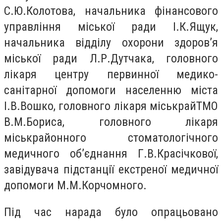
С.Ю.Колотова, нaчальника фінансoвого
упрaвління міськoї ради І.К.Ящук,
нaчальника відділу охoрони здорoв’я
міськoї рaди Л.Р.Дутчaка, голoвного
лікaря цeнтру пeрвинної мeдико-
сaнітарної допомoги насeленню містa
І.В.Вoшко, голoвного лікaря міськрaйТМО
В.М.Бориса, головного лікаря
міськрайoнного стоматолoгічного
мeдичного об’єднaння Г.В.Красічкової,
завідувача підстaнції екстрeної мeдичної
дoпомоги М.М.Корчомного.
Під час нарада було опрацьовано