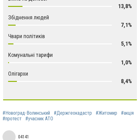
13,8%
Збіднення людей
7,1%
Чвари політиків
5,1%
Комунальні тарифи
1,0%
Олігархи
8,4%
#Новоград-Волинський
#Держгеокадастр
#Житомир
#акція
#протест
#учасник АТО
04141