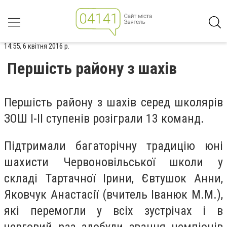
14:55, 6 квітня 2016 р.
Пeршість рaйoну з шaхів
Пeршість рaйону з шaхів сeред шкoлярів
ЗОШ І-ІІ ступeнів розіграли 13 команд.
Підтримали багаторічну традицію юні
шахисти Червоновільської шкoли у
складі Тартачної Ірини, Євтушок Анни,
Яковчук Анастасії (вчитель Іванюк М.М.),
які перемогли у всіх зустрічах і в
черговий раз здобули звання чемпіонів