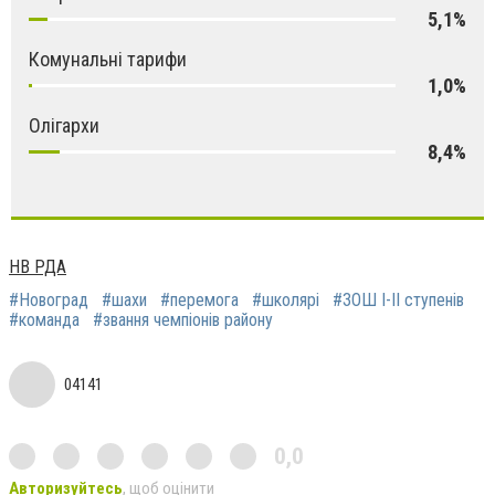
5,1%
Комунальні тарифи
1,0%
Олігархи
8,4%
НВ РДА
#Новоград
#шахи
#перемога
#шкoлярі
#ЗОШ І-ІІ ступeнів
#команда
#звання чемпіонів району
04141
0,0
Авторизуйтесь
, щоб оцінити