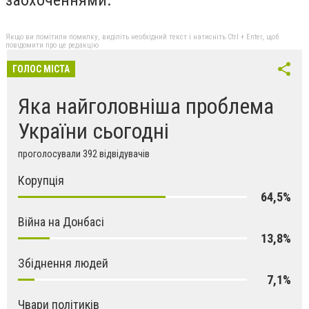
заохоченнями.
Якщо ви помітили помилку, виділіть необхідний текст і натисніть Ctrl + Enter, щоб
повідомити про це редакцію
ГОЛОС МІСТА
Яка найголовніша проблема
України сьогодні
проголосували 392 відвідувачів
Корупція
64,5%
Війна на Донбасі
13,8%
Збіднення людей
7,1%
Чвари політиків