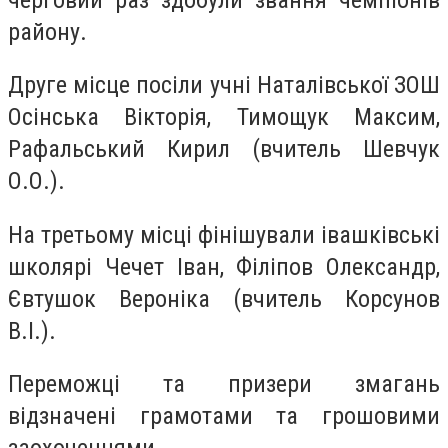
району.
Друге місце посіли учні Наталівської ЗОШ
Осінська Вікторія, Тимощук Максим,
Рафальський Кирил (вчитель Шевчук
О.О.).
На третьому місці фінішували івашківські
школярі Чечет Іван, Філіпов Олександр,
Євтушок Вероніка (вчитель Корсунов
В.І.).
Переможці та призери змагань
відзначені грамотами та грошовими