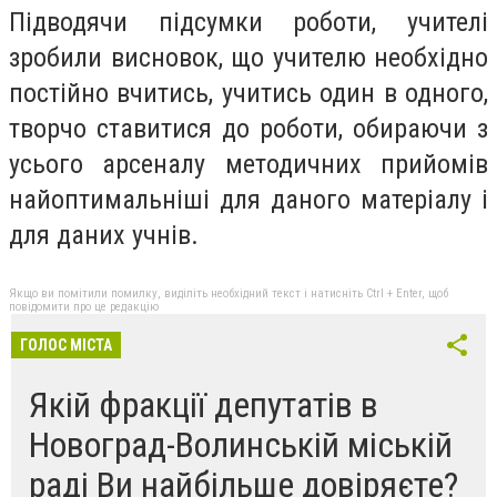
Підводячи підсумки роботи, учителі
зробили висновок, що учителю необхідно
постійно вчитись, учитись один в одного,
творчо ставитися до роботи, обираючи з
усього арсеналу методичних прийомів
найоптимальніші для даного матеріалу і
для даних учнів.
Якщо ви помітили помилку, виділіть необхідний текст і натисніть Ctrl + Enter, щоб
повідомити про це редакцію
ГОЛОС МІСТА
Якій фракції депутатів в
Новоград-Волинській міській
раді Ви найбільше довіряєте?