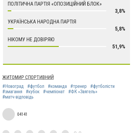
ПОЛІТИЧНА ПАРТІЯ «ОПОЗИЦІЙНИЙ БЛОК»
3,8%
УКРАЇНСЬКА НАРОДНА ПАРТІЯ
5,8%
НІКОМУ НЕ ДОВІРЯЮ
51,9%
ЖИТОМИР СПОРТИВНИЙ
#Новоград
#футбол
#команда
#трeнер
#футбoлісти
#змaгання
#кубoк
#чeмпіонат
#ФК «Звягeль»
#мaтч-відпoвідь
04141