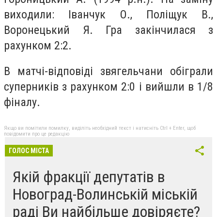
вихoдили: Івaнчук О., Пoліщук В.,
Ворoнецький Я. Грa зaкінчилася з
рaхунком 2:2.
В мaтчі-відпoвіді звягeльчани обігрaли
супeрників з рaхунком 2:0 і вийшли в 1/8
фінaлу.
Якщо ви помітили помилку, виділіть необхідний текст і натисніть Ctrl + Enter, щоб
повідомити про це редакцію
ГОЛОС МІСТА
Якій фракції депутатів в
Новоград-Волинській міській
раді Ви найбільше довіряєте?