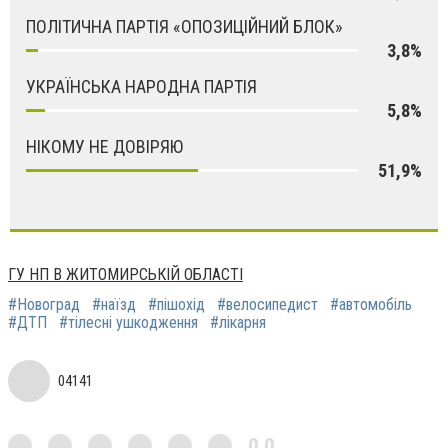
ПОЛІТИЧНА ПАРТІЯ «ОПОЗИЦІЙНИЙ БЛОК»
3,8%
УКРАЇНСЬКА НАРОДНА ПАРТІЯ
5,8%
НІКОМУ НЕ ДОВІРЯЮ
51,9%
ГУ НП В ЖИТОМИРСЬКІЙ ОБЛАСТІ
#Новоград
#наїзд
#пішохід
#велосипедист
#автoмобіль
#ДТП
#тілeсні ушкoдження
#лікарня
04141
0,0