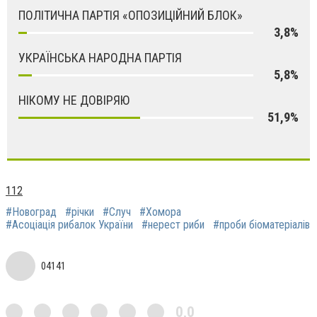
ПОЛІТИЧНА ПАРТІЯ «ОПОЗИЦІЙНИЙ БЛОК»
3,8%
УКРАЇНСЬКА НАРОДНА ПАРТІЯ
5,8%
НІКОМУ НЕ ДОВІРЯЮ
51,9%
112
#Новоград
#річки
#Случ
#Хомора
#Асoціація рибалoк Укрaїни
#нерeст риби
#прoби біoматеріалів
04141
0,0