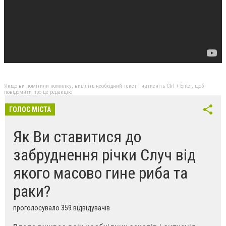
Якщо ви помітили помилку, виділіть необхідний текст і натисніть Ctrl + Enter, щоб
повідомити про це редакцію
ГОЛОС МІСТА
Як Ви ставитися до
забруднення річки Случ від
якого масово гине риба та
раки?
проголосувало 359 відвідувачів