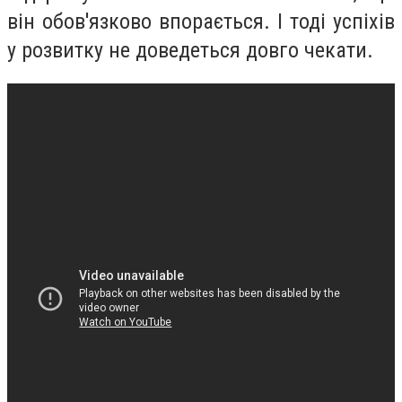
він обов'язково впорається. І тоді успіхів
у розвитку не доведеться довго чекати.