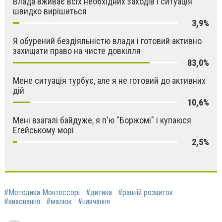
Влада вживає всіх необхідних заходів і ситуація
швидко вирішиться
3,9%
Я обурений бездіяльністю влади і готовий активно
захищати право на чисте довкілля
83,0%
Мене ситуація турбує, але я не готовий до активних
дій
10,6%
Мені взагалі байдуже, я п'ю "Боржомі" і купаюся
Егейському морі
2,5%
#Методика Монтессорі
#дитина
#ранній розвиток
#виховання
#малюк
#навчання