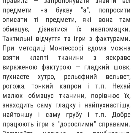
правила — запропонувати знайти всі
предмети на букву "а", попросити
описати ті предмети, які вона там
обмацує, дізнатися їх навпомацки.
Тактильні відчуття та ігри з фактурами.
При методиці Монтессорі вдома можна
взяти клапті тканини з яскраво
вираженою фактурою — гладкий шовк,
пухнасте хутро, рельєфний вельвет,
рогожа, тонкий капрон і т.п. Нехай
малюк обмацує тканини, порівнює їх,
знаходить саму гладку і найпухнастішу,
найтоншу і саму грубу і т.п. Добре
працюють ігри з "дорослими" справами.