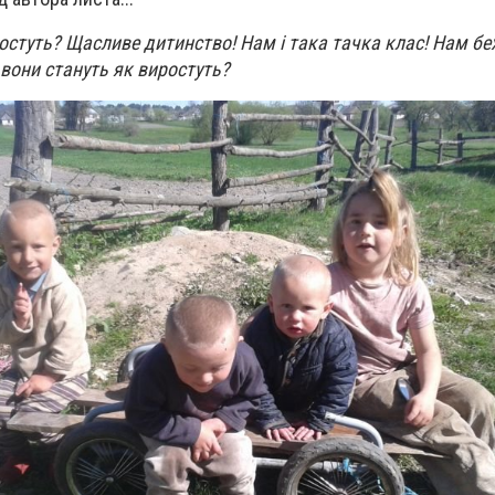
остуть? Щасливе дитинство! Нам і така тачка клас! Нам бех
вони стануть як виростуть?