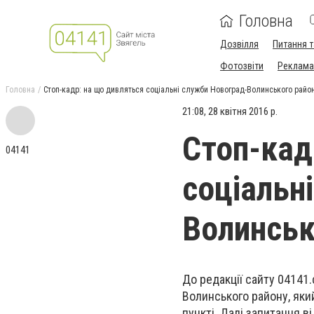
Головна
Дозвілля
Питання т
Фотозвіти
Реклама 
Головна
Стоп-кадр: на що дивляться соціальні служби Новоград-Волинського райо
21:08, 28 квітня 2016 р.
Стоп-кад
04141
соціальн
Волинськ
До редакції сайту 04141
Волинського району, яки
пункті. Далі запитання ві