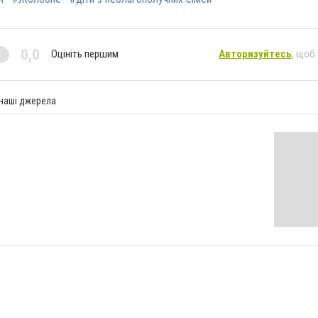
0,0
Оцініть першим
Авторизуйтесь
, щоб
 наші джерела