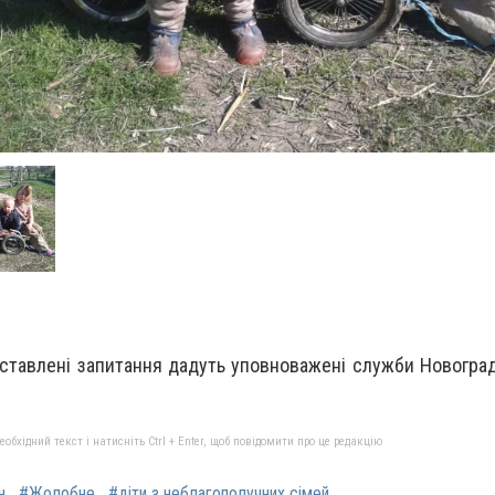
оставлені запитання дадуть уповноважені служби Новогра
бхідний текст і натисніть Ctrl + Enter, щоб повідомити про це редакцію
н
#Жолобне
#діти з неблагополучних сімей