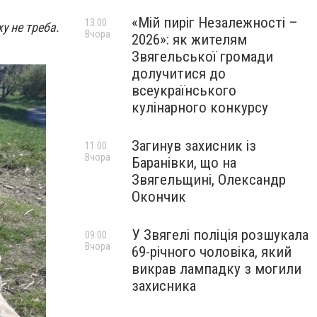
«Мій пиріг Незалежності –
13:00
у не треба.
Вчора
2026»: як жителям
Звягельської громади
долучитися до
всеукраїнського
кулінарного конкурсу
Загинув захисник із
11:00
Вчора
Баранівки, що на
Звягельщині, Олександр
Окончик
У Звягелі поліція розшукала
09:00
Вчора
69-річного чоловіка, який
викрав лампадку з могили
захисника