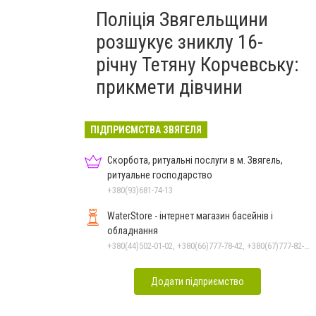
Поліція Звягельщини
розшукує зниклу 16-
річну Тетяну Корчевську:
прикмети дівчини
ПІДПРИЄМСТВА ЗВЯГЕЛЯ
Скорбота, ритуальні послуги в м. Звягель,
ритуальне господарство
+380(93)681-74-13
WaterStore - інтернет магазин басейнів і
обладнання
+380(44)502-01-02, +380(66)777-78-42, +380(67)777-82-19, +380(67)890-80-80, +380(73)890-80-80, +380(44)502-01-03
Додати підприємство