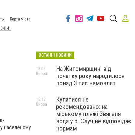
ть
Карта міста
 04141
ОСТАННІ НОВИНИ
На Житомирщині від
18:06
Вчора
початку року народилося
понад 3 тис немовлят
Купатися не
15:17
Вчора
рекомендовано: на
міському пляжі Звягеля
д-
вода у р. Случ не відповідає
ому населеному
нормам