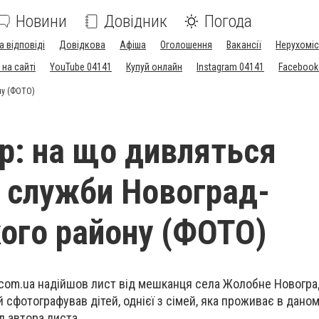
Новини
Довідник
Погода
а відповіді
Довідкова
Афіша
Оголошення
Вакансії
Нерухоміс
на сайті
YouTube 04141
Купуй онлайн
Instagram 04141
Facebook
ну (ФОТО)
р: на що дивляться
і служби Новоград-
ого району (ФОТО)
.com.ua надійшов лист від мешканця села Жолобне Новогра
й сфотографував дітей, однієї з сімей, яка проживає в дан
д автора листа...