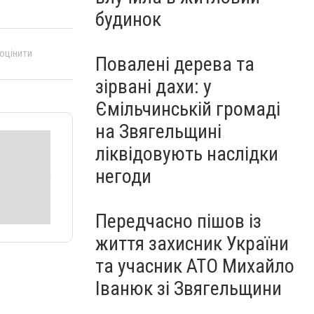
будинок
 оцінити
Повалені дерева та
зірвані дахи: у
Ємільчинській громаді
на Звягельщині
ліквідовують наслідки
негоди
Передчасно пішов із
життя захисник України
та учасник АТО Михайло
Іванюк зі Звягельщини