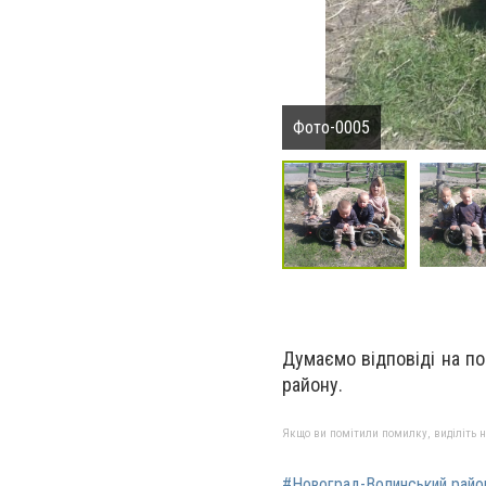
Фото-0005
Думаємо відповіді на п
району.
Якщо ви помітили помилку, виділіть нео
#Новоград-Волинський райо