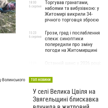
Торгував гранатами,
18:00
6 серпня
набоями та вибухівкою: у
Житомирі викрили 34-
річного торговця зброєю
Фото-0004
Грози, град і послаблення
15:23
6 серпня
спеки: синоптики
попередили про зміну
погоди на Житомирщині
Останній шанс у 2026 році:
13:09
6 серпня
оголошено набір на
безплатний курс для
д-Волинського
майбутніх водійок автобусів
ТОП НОВИНИ
У селі Велика Цвіля на
Звягельщині блискавка
влучила в житловий