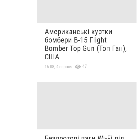
Американські куртки
бомбери B-15 Flight
Bomber Top Gun (Топ Ган),
США
47
16:08, 4 серпня
Бездротові ваги Wi-Fi від