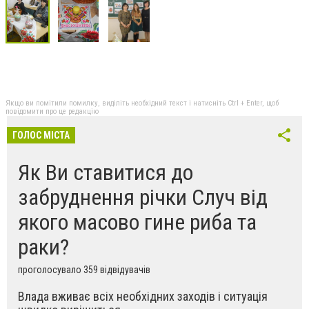
Якщо ви помітили помилку, виділіть необхідний текст і натисніть Ctrl + Enter, щоб
повідомити про це редакцію
ГОЛОС МІСТА
Як Ви ставитися до
забруднення річки Случ від
якого масово гине риба та
раки?
проголосувало 359 відвідувачів
Влада вживає всіх необхідних заходів і ситуація