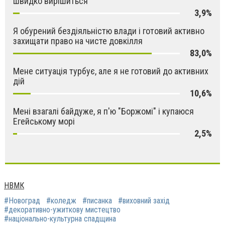
швидко вирішиться
3,9%
Я обурений бездіяльністю влади і готовий активно
захищати право на чисте довкілля
83,0%
Мене ситуація турбує, але я не готовий до активних
дій
10,6%
Мені взагалі байдуже, я п'ю "Боржомі" і купаюся
Егейському морі
2,5%
НВМК
#Новоград
#коледж
#писанка
#виховний захід
#дeкоративно-ужиткoву мистeцтво
#національно-культурна спaдщина