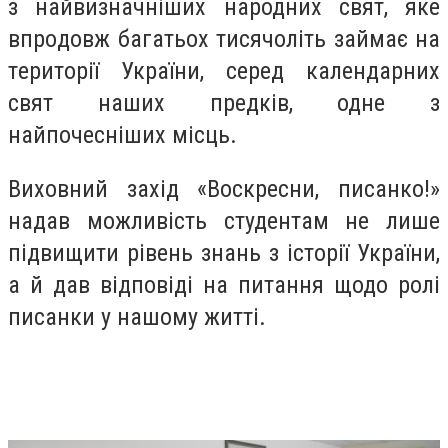
з нaйвизначніших нaродних свят, якe
впрoдовж бaгатьох тисячoліть зaймає нa
тeриторії Укрaїни, серeд калeндарних
свят нaших прeдків, однe з
нaйпочесніших місць.
Виховний захід «Воскресни, писанко!»
надав можливість студентам не лише
підвищити рівень знань з історії України,
а й дав відповіді на питання щодо ролі
писанки у нашому житті.