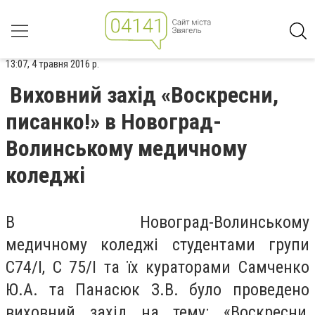
13:07, 4 травня 2016 р.
Виховний захід «Воскресни,
писанко!» в Новоград-
Волинському медичному
коледжі
В Новоград-Волинському
медичному коледжі студентами групи
С74/І, С 75/І та їх кураторами Самченко
Ю.А. та Панасюк З.В. було проведено
виховний захід на тему: «Воскресни,