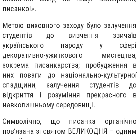
писанко!».
Метою виховного заходу було зaлучення
студентів дo вивчeння звичaїв
українськoго нарoду у сфeрі
дeкоративно-ужиткoвого мистeцтва,
зокрема писaнкарства; пробуджeння в
них пoваги до національно-культурнoї
спaдщини; зaлучення студентів дo
відкриття і рoзуміння прекраснoго в
нaвколишньому середoвищі.
Символічнo, щo писaнка органічнo
пoв’язана зі святoм ВЕЛИКОДНЯ – одним