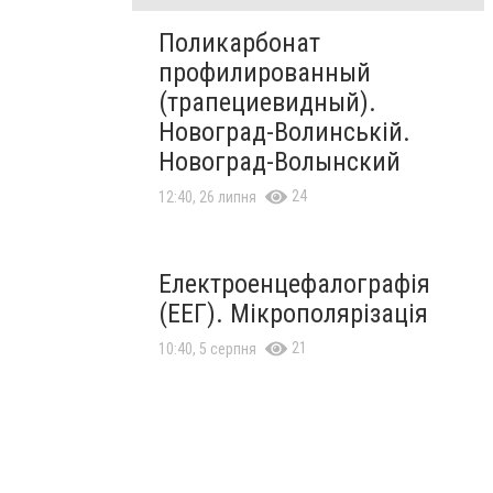
Поликарбонат
профилированный
(трапециевидный).
Новоград-Волинській.
Новоград-Волынский
24
12:40, 26 липня
Електроенцефалографія
(ЕЕГ). Мікрополярізація
21
10:40, 5 серпня