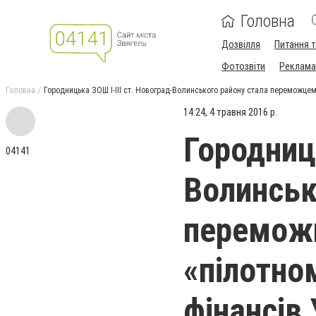
Головна
Дозвілля
Питання т
Фотозвіти
Реклама 
Головна
Городницька ЗОШ І-ІІІ ст. Новоград-Волинського району стала переможцем 
14:24, 4 травня 2016 р.
Городниц
04141
Волинськ
переможц
«пілотно
фінансів 