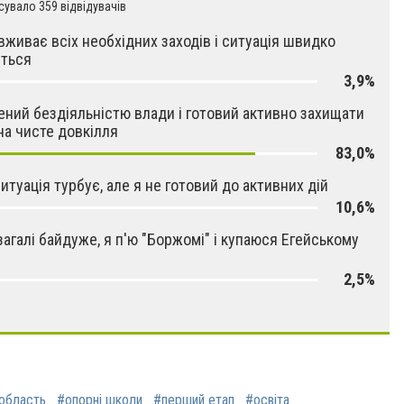
увало 359 відвідувачів
вживає всіх необхідних заходів і ситуація швидко
иться
3,9%
ений бездіяльністю влади і готовий активно захищати
на чисте довкілля
83,0%
итуація турбує, але я не готовий до активних дій
10,6%
загалі байдуже, я п'ю "Боржомі" і купаюся Егейському
2,5%
область
#опорні школи
#перший етап
#освіта