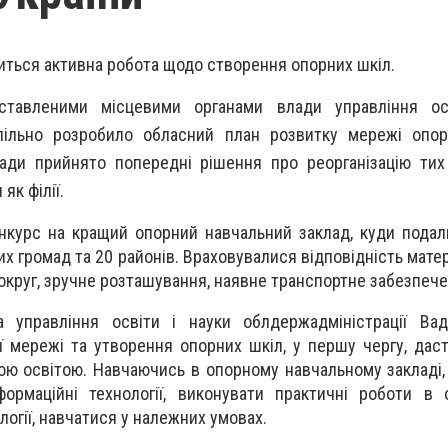
ться активна робота щодо створення опорних шкіл.
ставленими місцевими органами влади управління ос
спільно розробило обласний план розвитку мережі опор
ади прийнято попередні рішення про реорганізацію тих
як філії.
нкурс на кращий опорний навчальний заклад, куди подал
их громад та 20 районів. Враховувалися відповідність мате
округ, зручне розташування, наявне транспортне забезпече
 управління освіти і науки облдержадміністрації Вади
ї мережі та утворення опорних шкіл, у першу чергу, дас
ною освітою. Навчаючись в опорному навчальному закладі,
формаційні технології, виконувати практичні роботи в
іології, навчатися у належних умовах.