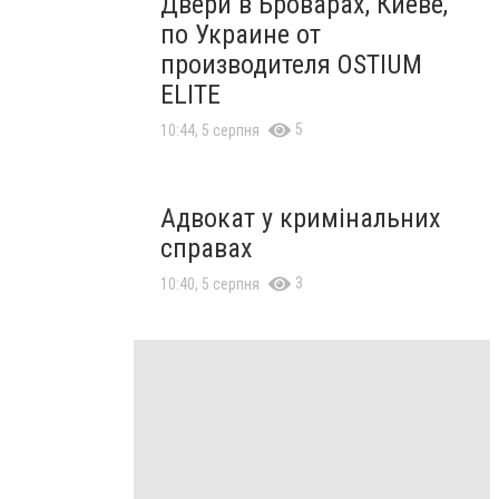
Двери в Броварах, Киеве,
по Украине от
производителя OSTIUM
ELITE
5
10:44, 5 серпня
Адвокат у кримінальних
справах
3
10:40, 5 серпня