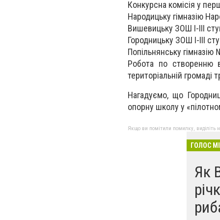
Конкурсна комісія у пе
Народицьку гімназію Нар
Вишевицьку ЗОШ І-ІІІ ст
Городницьку ЗОШ І-ІІІ с
Попільнянську гімназію 
Робота по створенню в
територіальній громаді т
Нагадуємо, що Городниц
опорну школу у «пілотном
Якщо ви помітили помилку, виділіть нео
ГОЛОС М
Як 
річ
риб