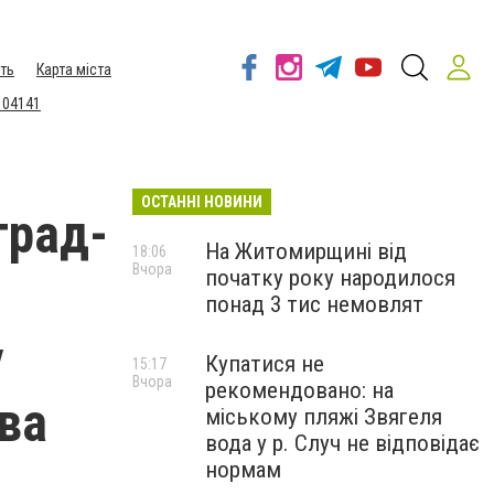
ть
Карта міста
 04141
ОСТАННІ НОВИНИ
град-
На Житомирщині від
18:06
Вчора
початку року народилося
понад 3 тис немовлят
у
Купатися не
15:17
Вчора
рекомендовано: на
тва
міському пляжі Звягеля
вода у р. Случ не відповідає
нормам