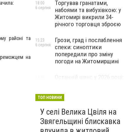
Торгував гранатами,
ачила:
18:00
6 серпня
набоями та вибухівкою: у
Житомирі викрили 34-
річного торговця зброєю
му районі та
Грози, град і послаблення
15:23
6 серпня
спеки: синоптики
попередили про зміну
переможцем на
погоди на Житомирщині
Останній шанс у 2026 році:
13:09
6 серпня
оголошено набір на
безплатний курс для
майбутніх водійок автобусів
ТОП НОВИНИ
У селі Велика Цвіля на
Звягельщині блискавка
влучила в житловий