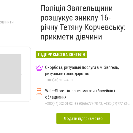
Поліція Звягельщини
розшукує зниклу 16-
 оцінити
річну Тетяну Корчевську:
прикмети дівчини
ПІДПРИЄМСТВА ЗВЯГЕЛЯ
Скорбота, ритуальні послуги в м. Звягель,
ритуальне господарство
+380(93)681-74-13
WaterStore - інтернет магазин басейнів і
обладнання
+380(44)502-01-02, +380(66)777-78-42, +380(67)777-82-19, +380(67)890-80-80, +380(73)890-80-80, +380(44)502-01-03
Додати підприємство