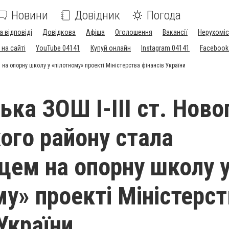
Новини
Довідник
Погода
а відповіді
Довідкова
Афіша
Оголошення
Вакансії
Нерухоміс
на сайті
YouTube 04141
Купуй онлайн
Instagram 04141
Facebook
на опорну школу у «пілотному» проекті Міністерства фінансів України
ька ЗОШ І-ІІІ ст. Ново
ого району стала
ем на опорну школу 
му» проекті Міністерс
України