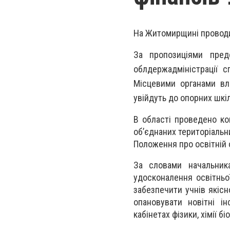
На Жи
томирщині проводи
За пропозиц
іями пред
облдержадміністрації 
Місцевими органами вл
увійдуть до опорних шкіл 
В області проведено ко
об’єднаних територіальн
Положення про освітній 
За словами начальника
удосконалення освітньо
забезпечити учнів якіс
опановувати новітні ін
кабінетах фізики, хімії б