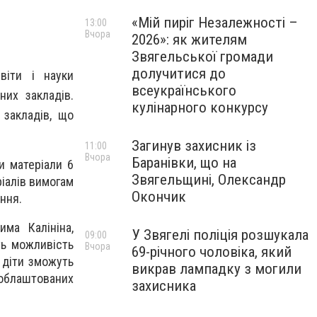
«Мій пиріг Незалежності –
13:00
Вчора
2026»: як жителям
Звягельської громади
долучитися до
віти і науки
всеукраїнського
них закладів.
кулінарного конкурсу
 закладів, що
Загинув захисник із
11:00
Вчора
Баранівки, що на
и матеріали 6
Звягельщині, Олександр
ріалів вимогам
Окончик
ння.
ма Калініна,
У Звягелі поліція розшукала
09:00
ть можливість
Вчора
69-річного чоловіка, який
 діти зможуть
викрав лампадку з могили
 облаштованих
захисника