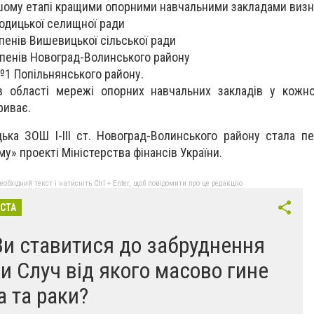
ршому етапі кращими опорними навчальними закладами визн
одицької селищної ради
упенів Вишевицької сільської ради
тупенів Новоград-Волинського району
№1 Попільнянського району.
 області мережі опорних навчальних закладів у кожно
риває.
ька ЗОШ І-ІІІ ст. Новоград-Волинського району стала 
у» проекті Міністерства фінансів України.
бхідний текст і натисніть Ctrl + Enter, щоб повідомити про це редакцію
ІСТА
Ви ставитися до забруднення
ки Случ від якого масово гине
а та раки?