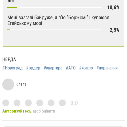
дій
10,6%
Мені взагалі байдуже, я п'ю "Боржомі" і купаюся
Егейському морі
2,5%
НВРДА
#Новоград
#ордер
#квартира
#АТО
#житло
#поранення
04141
0,0
Авторизуйтесь
, щоб оцінити