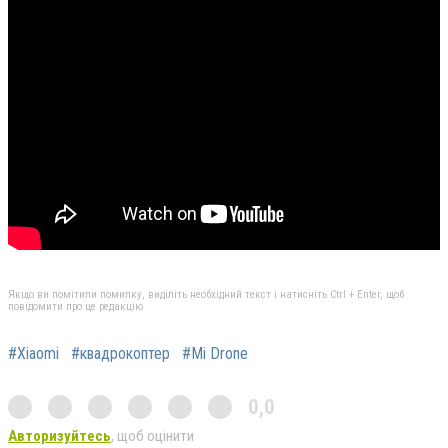
Якщо ви помітили помилку, виділіть необхідний текст і натисніть Ctrl + Enter, щоб
повідомити про це редакцію
#Xiaomi
#квадрокоптер
#Mi Drone
0,0
Авторизуйтесь
, щоб оцінити