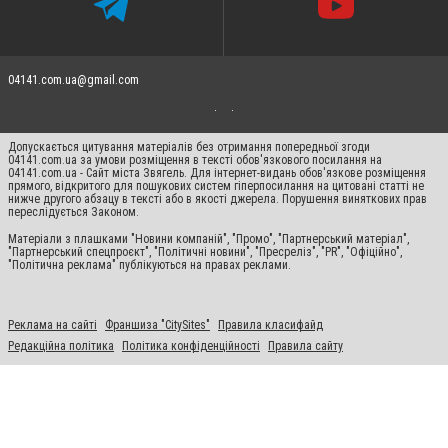
04141.com.ua@gmail.com
Допускається цитування матеріалів без отримання попередньої згоди
04141.com.ua за умови розміщення в тексті обов'язкового посилання на
04141.com.ua - Сайт міста Звягель. Для інтернет-видань обов'язкове розміщення
прямого, відкритого для пошукових систем гіперпосилання на цитовані статті не
нижче другого абзацу в тексті або в якості джерела. Порушення виняткових прав
переслідується Законом.
Матеріали з плашками "Новини компаній", "Промо", "Партнерський матеріал",
"Партнерський спецпроєкт", "Політичні новини", "Пресреліз", "PR", "Офіційно",
"Політична реклама" публікуються на правах реклами.
Реклама на сайті
Франшиза "CitySites"
Правила класифайд
Редакційна політика
Політика конфіденційності
Правила сайту