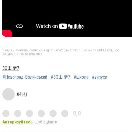
Якщо ви помітили помилку, виділіть необхідний текст і натисніть Ctrl + Enter, щоб
повідомити про це редакцію
ЗОШ №7
#Новоград-Волинський
#ЗОШ №7
#школа
#випуск
04141
0,0
Авторизуйтесь
, щоб оцінити