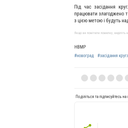
Під час засідання кру
працювати злагоджено т
з цією метою і будуть на
Якщо ви помітили помилку, виділіть нео
НВМР
#новоград
#засідання круг
Поділіться та підписуйтесь на