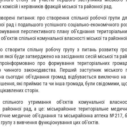
 комісій і керівників фракцій міської та районної рад.
говорені питання: про створення спільної робочої групи д
ної рад і подальшого успішного соціально-економічного ро
ормування перспективного плану об’єднання територіальни
об’єктів спільної комунальної власності міської та районної
о створити спільну робочу групу з питань розвитку гр
я якої буде затверджено на засіданнях сесій міської та рай
 проінформовано про формування територіальних громад
но чинного законодавства. Перший заступник міського 
на сьогодні об’єднання громад відбувається виключно на
рішення, які приймає та чи інша громада, були свідомими, щ
цікавлених сторін.
спільного утримання об’єктів комунальної власнос
а районної рад, а це: міськрайонне територіальне медичн
гічне медичне об’єднання та міськрайонна аптека №217, 
групу з вивчення функціонування цих об’єктів.