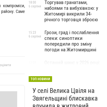
Торгував гранатами,
18:00
и компроміси,
6 серпня
набоями та вибухівкою: у
 району. Саме
Житомирі викрили 34-
річного торговця зброєю
Грози, град і послаблення
15:23
6 серпня
спеки: синоптики
попередили про зміну
погоди на Житомирщині
Останній шанс у 2026 році:
13:09
 оцінити
6 серпня
оголошено набір на
безплатний курс для
майбутніх водійок автобусів
ТОП НОВИНИ
У селі Велика Цвіля на
Звягельщині блискавка
влучила в житловий