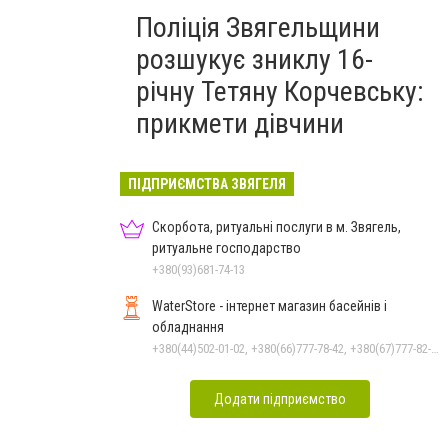
Поліція Звягельщини
розшукує зниклу 16-
річну Тетяну Корчевську:
прикмети дівчини
ПІДПРИЄМСТВА ЗВЯГЕЛЯ
Скорбота, ритуальні послуги в м. Звягель,
ритуальне господарство
+380(93)681-74-13
WaterStore - інтернет магазин басейнів і
обладнання
+380(44)502-01-02, +380(66)777-78-42, +380(67)777-82-19, +380(67)890-80-80, +380(73)890-80-80, +380(44)502-01-03
Додати підприємство