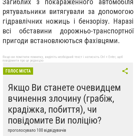
Загиблих з покараженного автомобіля
рятувальники витягували за допомогою
гідравлічних ножиць і бензорізу.
Наразі
всі обставини дорожньо-транспортної
пригоди встановлюються фахівцями.
Якщо ви помітили помилку, виділіть необхідний текст і натисніть Ctrl + Enter, щоб
повідомити про це редакцію
ГОЛОС МІСТА
Якщо Ви станете очевидцем
вчинення злочину (грабіж,
крадіжка, побиття), чи
повідомите Ви поліцію?
проголосувало 100 відвідувачів