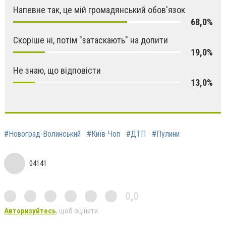
Напевне так, це мій громадянський обов'язок
68,0%
Скоріше ні, потім "затаскають" на допити
19,0%
Не знаю, що відповісти
13,0%
#Новоград-Волинський
#Київ-Чоп
#ДТП
#Пулини
04141
0,0
Авторизуйтесь
, щоб оцінити