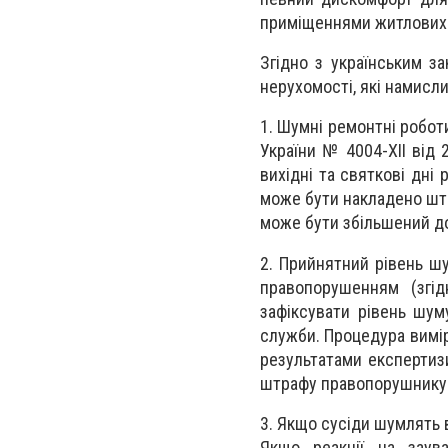
приміщеннями житлових 
Згідно з українським за
нерухомості, які намисл
1. Шумні ремонтні роботи
України № 4004-XII від 
вихідні та святкові дні
може бути накладено штр
може бути збільшений до
2. Прийнятний рівень шу
правопорушенням (згі
зафіксувати рівень шум
служби. Процедура вимі
результатами експертиз
штрафу правопорушнику
3. Якщо сусіди шумлять
Якщо реакції на заув