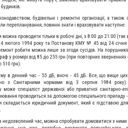
будинків.
конодавством, будівельні і ремонтні організації, а також
или перепланування, повинні знати і враховувати наступне:
 можна проводити тільки в робочі дні, з 8:00 до 21:00 (так
24 лютого 1994 року та Постанову КМУ № 45 від 24 січня 
 ремонт робити можна лише за згоди сусідів. На порушникі
аф у розмірі від 85 до 255 грн (при повторних зверненнях
 510 грн).
му в денний час - 55 дБ, вночі - 45 дБ. Все, що вище цих
дно з Санітарними нормами від 3 серпня 1984 року).
у може спеціаліст державної або приватної санітарно-епі
рювання проводиться за допомогою спеціального приладу -
и складається юридичний документ, який є підставою дл
.
 в недозволений час, можна спробувати домовитися з ними
аження нне має, потрібно викликати поліцейського, 