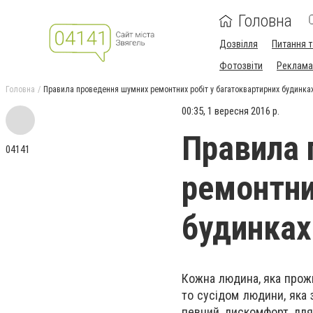
Головна
Дозвілля
Питання т
Фотозвіти
Реклама 
Головна
Правила проведення шумних ремонтних робіт у багатоквартирних будинка
00:35, 1 вересня 2016 р.
Правила 
04141
ремонтни
будинках
Кожна людина, яка прожи
то сусідом людини, яка 
певний дискомфорт для 