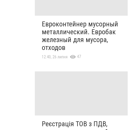
Евроконтейнер мусорный
металлический. Евробак
железный для мусора,
отходов
47
12:40, 26 липня
Реєстрація ТОВ з ПДВ,