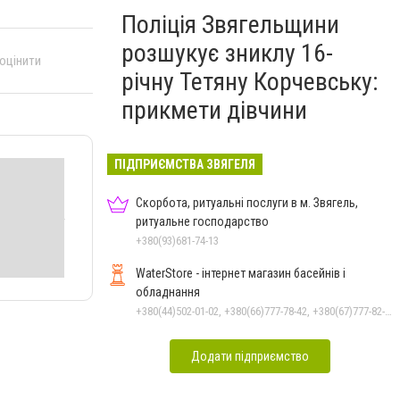
Поліція Звягельщини
розшукує зниклу 16-
 оцінити
річну Тетяну Корчевську:
прикмети дівчини
ПІДПРИЄМСТВА ЗВЯГЕЛЯ
Скорбота, ритуальні послуги в м. Звягель,
ритуальне господарство
+380(93)681-74-13
WaterStore - інтернет магазин басейнів і
обладнання
+380(44)502-01-02, +380(66)777-78-42, +380(67)777-82-19, +380(67)890-80-80, +380(73)890-80-80, +380(44)502-01-03
Додати підприємство