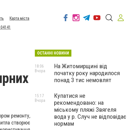
ть
Карта міста
 04141
ОСТАННІ НОВИНИ
На Житомирщині від
18:06
Вчора
початку року народилося
ирних
понад 3 тис немовлят
Купатися не
15:17
Вчора
рекомендовано: на
міському пляжі Звягеля
ором ремонту,
вода у р. Случ не відповідає
житла створює
нормам
 користування