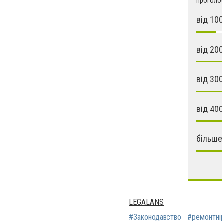
проголос
від 10
від 20
від 30
від 40
більше
LEGALANS
#Законодавство
#ремонтні