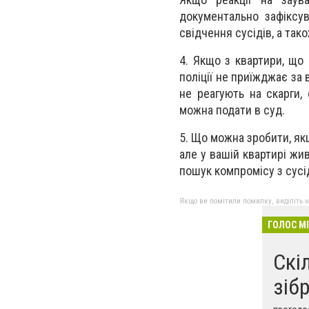
документально зафіксу
свідчення сусідів, а тако
4. Якщо з квартири, що
поліції не приїжджає за
не реагують на скарги,
можна подати в суд.
5. Що можна зробити, як
але у вашій квартирі жи
пошук компромісу з сусі
Якщо ви помітили помилку, виділіть нео
ГОЛОС М
Скі
зіб