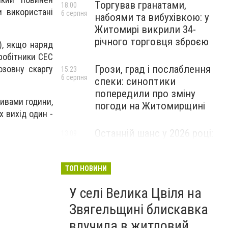
Торгував гранатами,
18:00
и використані
6 серпня
набоями та вибухівкою: у
Житомирі викрили 34-
річного торговця зброєю
), якщо наряд
робітники СЕС
Грози, град і послаблення
озовну скаргу
15:23
6 серпня
спеки: синоптики
попередили про зміну
ивами години,
погоди на Житомирщині
х вихід один -
Останній шанс у 2026 році:
13:09
6 серпня
оголошено набір на
безплатний курс для
майбутніх водійок автобусів
ТОП НОВИНИ
У селі Велика Цвіля на
Звягельщині блискавка
влучила в житловий