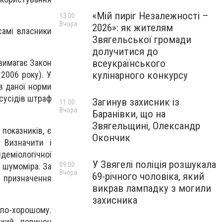
«Мій пиріг Незалежності –
13:00
Вчора
2026»: як жителям
 самі власники
Звягельської громади
долучитися до
всеукраїнського
 вимагає Закон
кулінарного конкурсу
2006 року). У
в даної норми
 сусідів штраф
Загинув захисник із
11:00
Вчора
Баранівки, що на
Звягельщині, Олександр
 показників, є
Окончик
 Визначити і
деміологічної
У Звягелі поліція розшукала
09:00
 шумоміра. За
Вчора
69-річного чоловіка, який
я призначення
викрав лампадку з могили
захисника
 по-хорошому.
який повинен