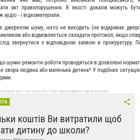
вати акт правопорушення. В якості доказів можуть бут
ж аудіо - і відеоматеріали.
 є джерелом шуму, ніхто не виходить (не відкриває двері
 викликом або відмовляється складати протокол, якщо спів
 слід звернутися з відповідною заявою в прокуратуру. П
що шумні ремонтні роботи проводяться в дозволені нормат
ве хвора людина або маленька дитина? У подібних ситуація
дами.
бхідний текст і натисніть Ctrl + Enter, щоб повідомити про це редакцію
ІСТА
льки коштів Ви витратили щоб
рати дитину до школи?