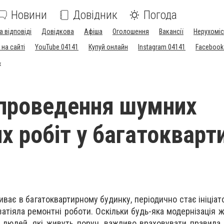
Новини
Довідник
Погода
а відповіді
Довідкова
Афіша
Оголошення
Вакансії
Нерухоміс
на сайті
YouTube 04141
Купуй онлайн
Instagram 04141
Facebook
х
проведення шумних
х робіт у багатокварт
ває в багатоквартирному будинку, періодично стає ініціат
затіяла ремонтні роботи. Оскільки будь-яка модернізація 
людей, які живуть поруч, важливо враховувати правила