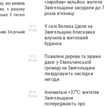
«заробив» мільйон: жителя
му, він виявив
Звягельщини засудили до 7
ки, з рахунку
років в'язниці
зько 3 тисячі
У селі Велика Цвіля на
13:01
Вчора
Звягельщині блискавка
нив 34-річний
влучила в житловий
будинок
Повалені дерева та зірвані
10:37
Вчора
дахи: у Ємільчинській
громаді на Звягельщині
ліквідовують наслідки
негоди
Аномальні +37°C: жителів
09:10
Вчора
Звягельщини
попереджають про