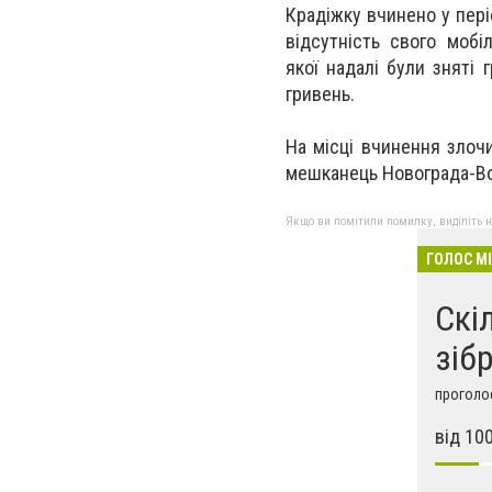
Крадіжку вчинено у пері
відсутність свого мобі
якої надалі були зняті 
гривень.
На місці вчинення злоч
мешканець Новограда-Во
Якщо ви помітили помилку, виділіть нео
ГОЛОС М
Скі
зіб
проголос
від 10