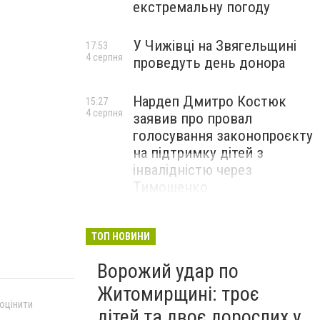
екстремальну погоду
У Чижівці на Звягельщині
17:53
4 серпня
проведуть день донора
Нардеп Дмитро Костюк
15:27
4 серпня
заявив про провал
голосування законопроєкту
на підтримку дітей з
інвалідністю через
Тимошенко
ТОП НОВИНИ
Ворожий удар по
Житомирщині: троє
 оцінити
дітей та двоє дорослих у