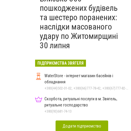
пошкоджених будівель
та шестеро поранених:
наслідки масованого
удару по Житомирщині
30 липня
ПІДПРИЄМСТВА ЗВЯГЕЛЯ
WaterStore - інтернет магазин басейнів і
обладнання
+380(44)502-01-02, +380(66)777-78-42, +380(67)777-82-19, +380(67)890-80-80, +380(73)890-80-80, +380(44)502-01-03
Скорбота, ритуальні послуги в м. Звягель,
ритуальне господарство
+380(93)681-74-13
Додати підприємство