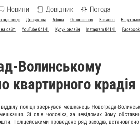
Новини
Довідник
Погода
а відповіді
Довідкова
Афіша
Оголошення
Вакансії
Нерухоміс
на сайті
YouTube 04141
Купуй онлайн
Instagram 04141
Facebook
ад-Волинському
о квартирного крадія
 відділу поліції звернувся мешканець Новограда-Волинськ
мешкання. Зі слів чоловіка, за невідомих йому обстави
ошти. Поліцейськими проведено ряд заходів, встановлено