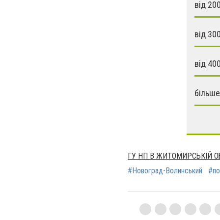
від 20
від 30
від 40
більше
ГУ НП В ЖИТОМИРСЬКІЙ О
#Новоград-Волинський
#по