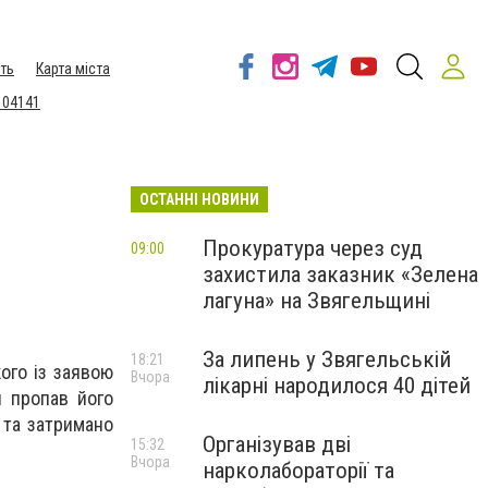
ть
Карта міста
 04141
ОСТАННІ НОВИНИ
Прокуратура через суд
09:00
захистила заказник «Зелена
лагуна» на Звягельщині
За липень у Звягельській
18:21
ого із заявою
Вчора
лікарні народилося 40 дітей
н пропав його
 та затримано
Організував дві
15:32
Вчора
нарколабораторії та