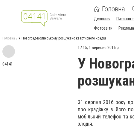
Головна
Дозвілля
Питання т
Фотозвіти
Реклама 
Головна
У Новоград-Волинському розшукано квартирного крадія
17:15, 1 вересня 2016 р.
У Новогр
04141
розшукан
31 серпня 2016 року до
про крадіжку з його по
мобільний телефон та к
злодія.