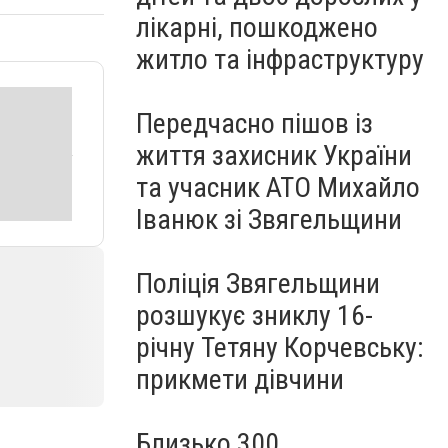
лікарні, пошкоджено
житло та інфраструктуру
Передчасно пішов із
життя захисник України
та учасник АТО Михайло
Іванюк зі Звягельщини
Поліція Звягельщини
розшукує зниклу 16-
річну Тетяну Корчевську:
прикмети дівчини
Близько 300