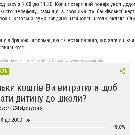
од часу з 7.00 до 11.30. Коли потерпілий повернувся додо
льного телефону, гаманця з грошима та банківської карт
гроші. Загальна сума завданої майнової шкоди склала бли
ину зібраною інформацією та встановлено, що злочин вчи
линського.
бхідний текст і натисніть Ctrl + Enter, щоб повідомити про це редакцію
ІСТА
льки коштів Ви витратили щоб
рати дитину до школи?
ували 254 відвідувачів
00 до 2000 грн
9,8%