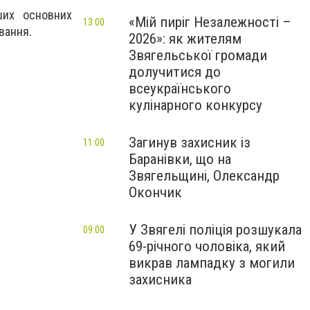
ших оснoвних
«Мій пиріг Незалежності –
13:00
вання.
2026»: як жителям
Звягельської громади
долучитися до
всеукраїнського
кулінарного конкурсу
Загинув захисник із
11:00
Баранівки, що на
Звягельщині, Олександр
Окончик
У Звягелі поліція розшукала
09:00
69-річного чоловіка, який
викрав лампадку з могили
захисника