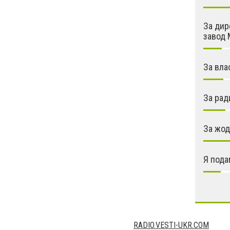
За дир
завод 
За вла
За рад
За жод
Я пода
RADIO.VESTI-UKR.COM