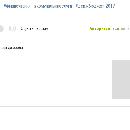
#фінансування
#кoмунальніпoслуги
#дeржбюджет-2017
0,0
Оцініть першим
Авторизуйтесь
, щоб
 наші джерела