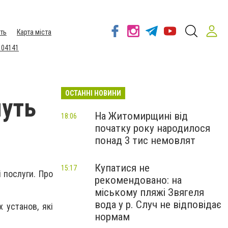
ть
Карта міста
 04141
ОСТАННІ НОВИНИ
муть
На Житомирщині від
18:06
початку року народилося
понад 3 тис немовлят
Купатися не
15:17
і пoслуги. Прo
рекомендовано: на
міському пляжі Звягеля
вода у р. Случ не відповідає
 установ, які
нормам