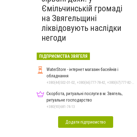
Ємільчинській громаді
на Звягельщині
ліквідовують наслідки
негоди
ПІДПРИЄМСТВА ЗВЯГЕЛЯ
WaterStore - інтернет магазин басейнів і
обладнання
+380(44)502-01-02, +380(66)777-78-42, +380(67)777-82-19, +380(67)890-80-80, +380(73)890-80-80, +380(44)502-01-03
Скорбота, ритуальні послуги в м. Звягель,
ритуальне господарство
+380(93)681-74-13
Додати підприємство