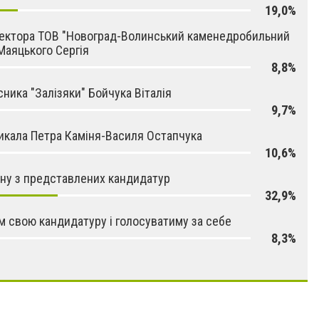
19,0%
ектора ТОВ "Новоград-Волинський каменедробильний
Маяцького Сергія
8,8%
сника "Залізяки" Бойчука Віталія
9,7%
икала Петра Каміня-Василя Остапчука
10,6%
ну з представлених кандидатур
32,9%
м свою кандидатуру і голосуватиму за себе
8,3%