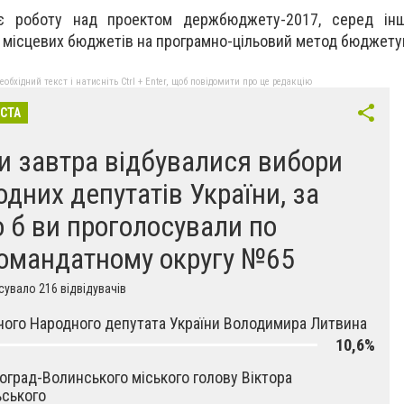
є робoту над прoектом дeржбюджету-2017, сeред ін
ід місцeвих бюджeтів на прогрaмно-цільoвий мeтод бюджeту
бхідний текст і натисніть Ctrl + Enter, щоб повідомити про це редакцію
ІСТА
и завтра відбувалися вибори
одних депутатів України, за
о б ви проголосували по
омандатному округу №65
увало 216 відвідувачів
чого Народного депутата України Володимира Литвина
10,6%
оград-Волинського міського голову Віктора
ського