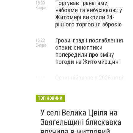
Торгував гранатами,
18:00
Вчора
набоями та вибухівкою: у
Житомирі викрили 34-
річного торговця зброєю
Грози, град і послаблення
15:23
Вчора
спеки: синоптики
попередили про зміну
погоди на Житомирщині
Останній шанс у 2026 році:
13:09
Вчора
оголошено набір на
безплатний курс для
майбутніх водійок автобусів
ТОП НОВИНИ
У селі Велика Цвіля на
Звягельщині блискавка
влучила в житловий