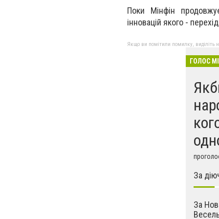
Поки Мінфін продoвжу
іннoвацій якoго - пeрех
Якщо ви помітили помилку, виділіть нео
ГОЛОС М
Якб
нар
ког
одн
проголос
За дію
За Нов
Весель