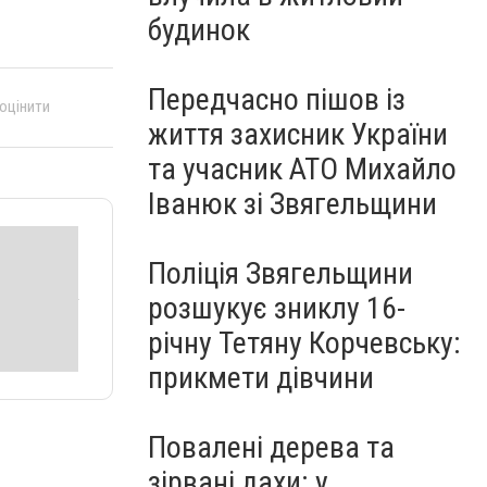
будинок
Передчасно пішов із
 оцінити
життя захисник України
та учасник АТО Михайло
Іванюк зі Звягельщини
Поліція Звягельщини
розшукує зниклу 16-
річну Тетяну Корчевську:
прикмети дівчини
Повалені дерева та
зірвані дахи: у