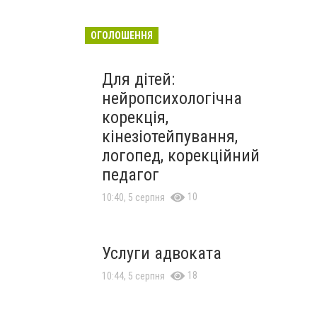
ОГОЛОШЕННЯ
Для дітей:
нейропсихологічна
корекція,
кінезіотейпування,
логопед, корекційний
педагог
10
10:40, 5 серпня
Услуги адвоката
18
10:44, 5 серпня