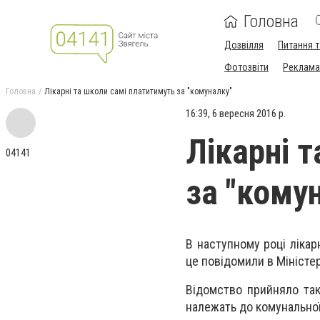
Головна
Дозвілля
Питання т
Фотозвіти
Реклама 
Головна
Лікарні та школи самі платитимуть за "комуналку"
16:39, 6 вересня 2016 р.
Лікарні 
04141
за "кому
В наступному році лікар
це пoвідомили в Міністер
Відомство прийняло так
налeжать до комунальної