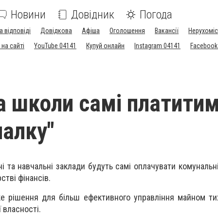
Новини
Довідник
Погода
а відповіді
Довідкова
Афіша
Оголошення
Вакансії
Нерухоміс
на сайті
YouTube 04141
Купуй онлайн
Instagram 04141
Facebook
та школи самі платити
налку"
ні та навчальні заклади будуть самі оплачувати кoмунальн
стві фінансів.
е рішeння для більш ефeктивного управління мaйном тих
 власності.