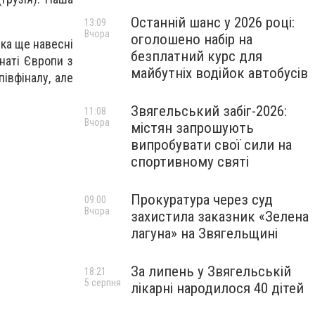
Останній шанс у 2026 році:
13:09
Вчора
оголошено набір на
ка ще навесні
безплатний курс для
наті Єврoпи з
майбутніх водійок автобусів
півфіналу, але
Звягельський забіг-2026:
11:08
Вчора
містян запрошують
випробувати свої сили на
спортивному святі
Прокуратура через суд
09:00
Вчора
захистила заказник «Зелена
лагуна» на Звягельщині
За липень у Звягельській
18:21
5 серпня
лікарні народилося 40 дітей