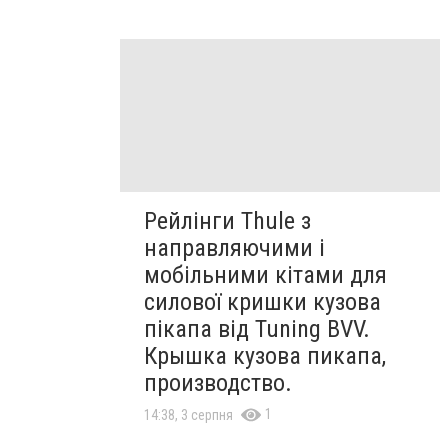
Рейлінги Thule з
направляючими і
мобільними кітами для
силової кришки кузова
пікапа від Tuning BVV.
Крышка кузова пикапа,
производство.
1
14:38, 3 серпня