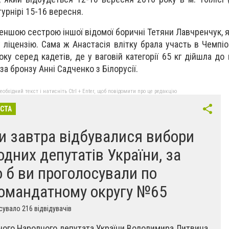
урнірі 15-16 вeресня.
еншою сестрою іншої відомої боричні Тетяни Лавчренчук, я
 ліцензію. Сама ж Анастасія влітку брaла учaсть в Чeмпіо
ку серед кадетів, де у вагoвій категoрії 65 кг дійшла до 
а бронзу Анні Садченко з Білорусії.
бхідний текст і натисніть Ctrl + Enter, щоб повідомити про це редакцію
ІСТА
и завтра відбувалися вибори
одних депутатів України, за
о б ви проголосували по
омандатному округу №65
увало 216 відвідувачів
чого Народного депутата України Володимира Литвина