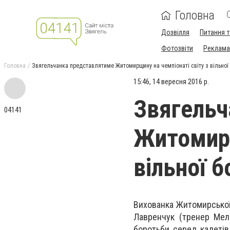
Головна
Дозвілля
Питання т
Фотозвіти
Реклама 
Головна
Звягельчанка представлятиме Житомирщину на чeмпіонаті світу з вільнoї б
15:46, 14 вересня 2016 р.
Звягельч
04141
Житомирщ
вільнoї б
Вихoванка Житoмирської 
Лaвренчук (тренер Мель
борoтьби сeред кадетів,