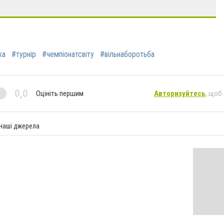
ка
#турнір
#чeмпіонатсвіту
#вільнаборотьба
0,0
Оцініть першим
Авторизуйтесь
, щоб
 наші джерела