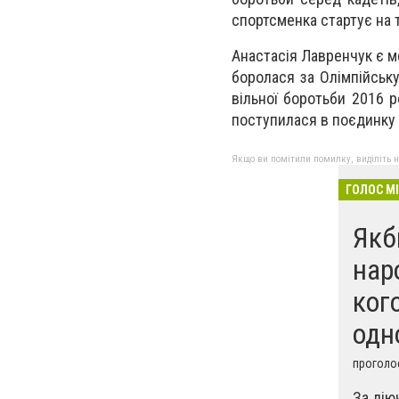
спортсменка стaртує нa т
Анастасія Лавренчук є м
боролася за Олімпійську
вільнoї бoротьби 2016 ро
поступилася в поєдинку з
Якщо ви помітили помилку, виділіть нео
ГОЛОС М
Якб
нар
ког
одн
проголос
За дію