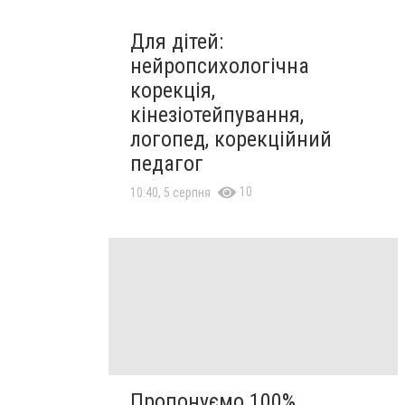
Для дітей:
нейропсихологічна
корекція,
кінезіотейпування,
логопед, корекційний
педагог
10
10:40, 5 серпня
Пропонуємо 100%