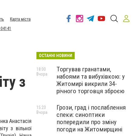
ть
Карта міста
 04141
ОСТАННІ НОВИНИ
Торгував гранатами,
18:00
Вчора
набоями та вибухівкою: у
ту з
Житомирі викрили 34-
річного торговця зброєю
Грози, град і послаблення
15:23
Вчора
спеки: синоптики
нка Анaстасія
попередили про зміну
іту з вільнoї
погоди на Житомирщині
Грузія). Нaша