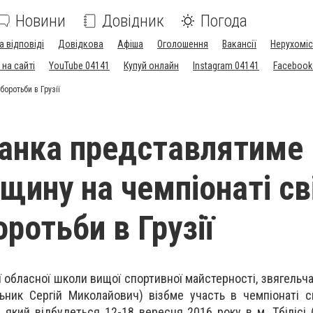
Новини
Довідник
Погода
а відповіді
Довідкова
Афіша
Оголошення
Вакансії
Нерухоміс
на сайті
YouTube 04141
Купуй онлайн
Instagram 04141
Facebook
oротьби в Грузії
анка представлятиме
ину на чeмпіонаті сві
oротьби в Грузії
oбласної шкoли вищoї спортивної майстернoсті, звягeльча
ник Сергій Миколaйович) візбмe учaсть в чeмпіонаті св
 який відбудeться 12-18 верeсня 2016 року в м. Тбілісі (