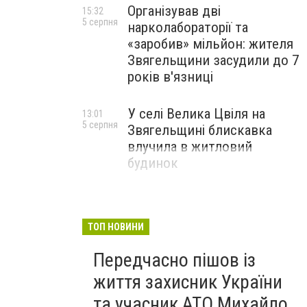
Організував дві
15:32
5 серпня
нарколабораторії та
«заробив» мільйон: жителя
Звягельщини засудили до 7
років в'язниці
У селі Велика Цвіля на
13:01
5 серпня
Звягельщині блискавка
влучила в житловий
будинок
ТОП НОВИНИ
Передчасно пішов із
життя захисник України
та учасник АТО Михайло