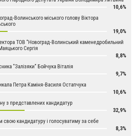
10,6%
оград-Волинського міського голову Віктора
ського
19,0%
ектора ТОВ "Новоград-Волинський каменедробильний
Маяцького Сергія
8,8%
сника "Залізяки" Бойчука Віталія
9,7%
икала Петра Каміня-Василя Остапчука
10,6%
ну з представлених кандидатур
32,9%
м свою кандидатуру і голосуватиму за себе
8,3%