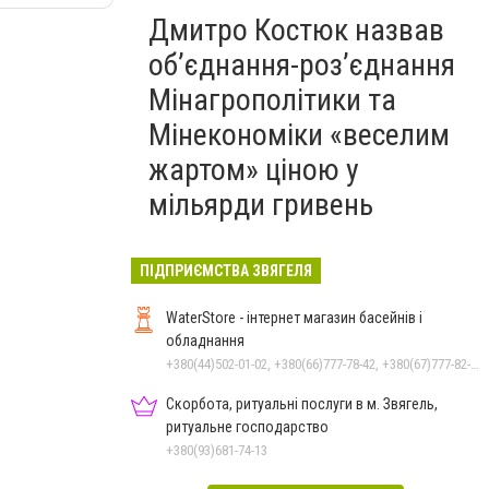
Дмитро Костюк назвав
об’єднання-роз’єднання
Мінагрополітики та
Мінекономіки «веселим
жартом» ціною у
мільярди гривень
ПІДПРИЄМСТВА ЗВЯГЕЛЯ
WaterStore - інтернет магазин басейнів і
обладнання
+380(44)502-01-02, +380(66)777-78-42, +380(67)777-82-19, +380(67)890-80-80, +380(73)890-80-80, +380(44)502-01-03
Скорбота, ритуальні послуги в м. Звягель,
ритуальне господарство
+380(93)681-74-13