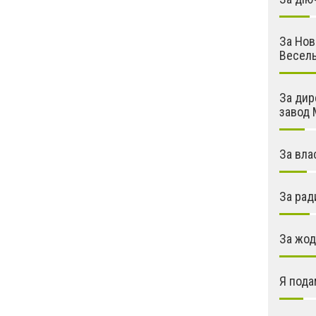
За Нов
Весель
За дир
завод 
За вла
За рад
За жод
Я пода