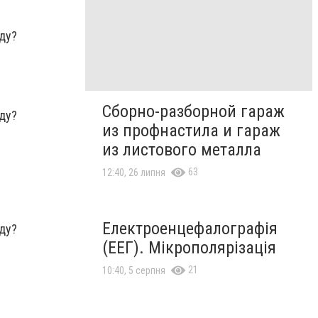
Сборно-разборной гараж
из профнастила и гараж
из листового металла
63
12:40, 26 липня
Електроенцефалографія
(ЕЕГ). Мікрополярізація
21
10:40, 5 серпня