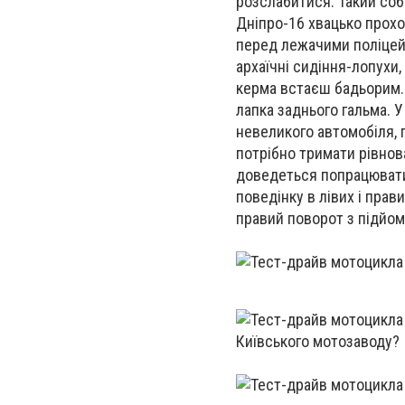
розслабитися. Такий собі
Дніпро-16 хвацько прохо
перед лежачими поліцейс
архаїчні сидіння-лопухи,
керма встаєш бадьорим. 
лапка заднього гальма. У
невеликого автомобіля, 
потрібно тримати рівнова
доведеться попрацювати
поведінку в лівих і прав
правий поворот з підйом