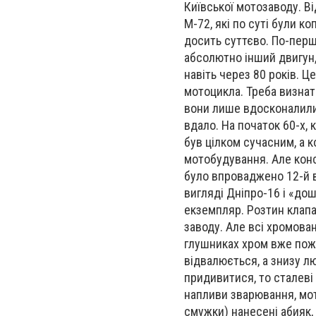
Київської мотозаводу. В
М-72, які по суті були к
досить суттєво. По-перше
абсолютно інший двигун, 
навіть через 80 років. Ц
мотоцикла. Треба визнат
вони лише вдосконалили 
вдало. На початок 60-х,
був цілком сучасним, а 
мотобудування. Але конс
було впроваджено 12-й в
вигляді Дніпро-16 і «до
екземпляр. Розтин клапа
заводу. Але всі хромован
глушниках хром вже пожо
відвалюється, а знизу лю
придивитися, то сталеві
напливи зварювання, мот
смужки) нанесені абияк, 