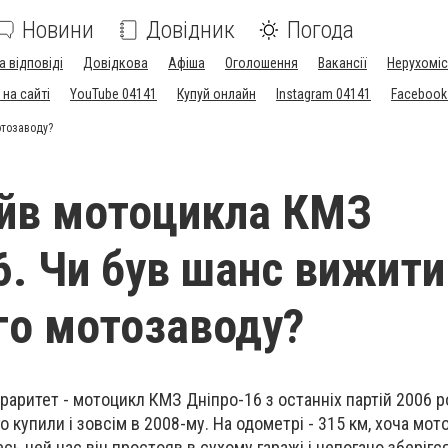
Новини
Довідник
Погода
а відповіді
Довідкова
Афіша
Оголошення
Вакансії
Нерухоміс
на сайті
YouTube 04141
Купуй онлайн
Instagram 04141
Facebook
отозаводу?
йв мотоцикла КМЗ
6. Чи був шанс вижити
го мотозаводу?
 раритет - мотоцикл КМЗ Дніпро-16 з останніх партій 2006 р
о купили і зовсім в 2008-му. На одометрі - 315 км, хоча мо
сь цей час він простояв в сухому гаражі і непогано зберігся