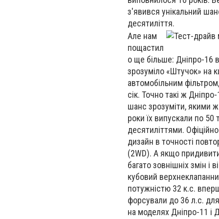
з'явився унікальний шан
десятиліття.
Але нам
пощастил
о ще більше: Дніпро-16 
зрозуміло «Штучок» на к
автомобільним фільтром,
сік. Точно такі ж Дніпро-
шанс зрозуміти, якими ж 
роки їх випускали по 50 
десятиліттями. Офіційно 
дизайн в точності повто
(2WD). А якщо придивитис
багато зовнішніх змін і в
кубовий верхнеклапанни
потужністю 32 к.с. вперш
форсували до 36 л.с. для
на моделях Дніпро-11 і Д