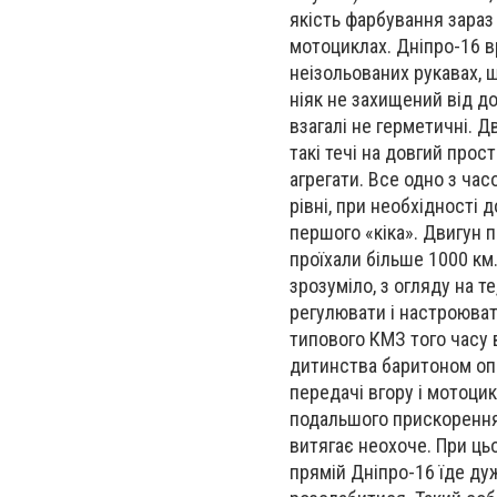
якість фарбування зараз
мотоциклах. Дніпро-16 в
неізольованих рукавах, ш
ніяк не захищений від до
взагалі не герметичні. Д
такі течі на довгий прос
агрегати. Все одно з ча
рівні, при необхідності 
першого «кіка». Двигун 
проїхали більше 1000 км
зрозуміло, з огляду на т
регулювати і настроювати
типового КМЗ того часу
дитинства баритоном опо
передачі вгору і мотоци
подальшого прискорення 
витягає неохоче. При ць
прямій Дніпро-16 їде ду