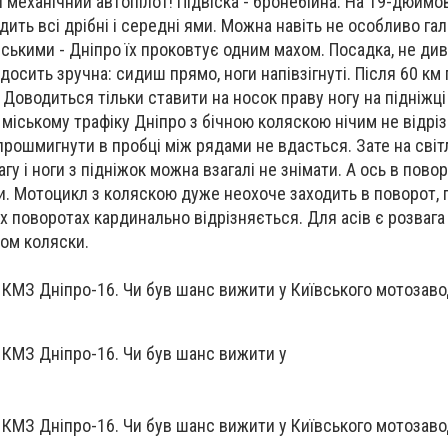
 механічний автопілот! Підвіска - бронебійна. На 19-дюймо
дить всі дрібні і середні ями. Можна навіть не особливо га
ькими - Дніпро їх проковтує одним махом. Посадка, не ди
 досить зручна: сидиш прямо, ноги напівзігнуті. Після 60 км 
Доводиться тільки ставити на носок праву ногу на підніжці
 міському трафіку Дніпро з бічною коляскою нічим не відрі
прошмигнути в пробці між рядами не вдасться. Зате на сві
гу і ноги з підніжок можна взагалі не знімати. А ось в пово
. Мотоцикл з коляскою дуже неохоче заходить в поворот,
их поворотах кардинально відрізняється. Для асів є розвага
ом коляски.