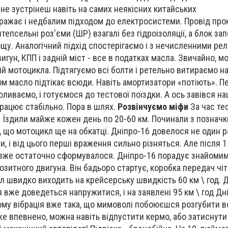
 не зустрінеш навіть на самих неякісних китайських
ражає і недбалим підходом до електросистеми. Провід про
тепсельні роз'єми (ШР) взагалі без гідроізоляції, а блок за
щу. Аналогічний підхід спостерігаємо і з нечисленними рел
вигун, КПП і задній міст - все в податках масла. Звичайно, 
тій мотоцикла. Підтягуємо всі болти і ретельно витираємо на
сом масло підтікає всюди. Навіть амортизатори «потіють». 
доливаємо, і готуємося до тестової поїздки. А ось завівся н
працює стабільно. Пора в шлях.
Розвінчуємо міфи
За час те
. Їздили майже кожен день по 20-60 км. Починали з позначк
е, що мотоцикл ще на обкатці. Дніпро-16 довелося не один р
, і від цього перші враження сильно різняться. Але після 1
 вже остаточно сформувалося. Дніпро-16 порадує знайомим
зитного двигуна. Він бадьоро стартує, коробка передач чіт
кл швидко виходить на крейсерську швидкість 60 км \ год. 
вже доведеться напружитися, і на заявлені 95 км \ год Дн
ому вібрація вже така, що мимоволі побоюєшся розгубити в
же впевнено, можна навіть відпустити кермо, або затиснути