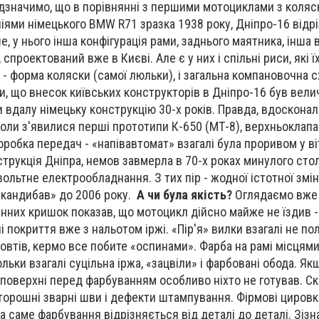
ідзначимо, що в порівнянні з першими мотоциклами з коля
опіями німецького BMW R71 зразка 1938 року, Дніпро-16 відр
, у нього інша конфігурація рами, заднього маятника, інша в
спроектований вже в Києві. Але є у них і спільні риси, які ї
е - форма коляски (самої люльки), і загальна компановочна 
и, що внесок київських конструкторів в Дніпро-16 був вели
вдалу німецьку конструкцію 30-х років. Правда, вдоскона
 коли з'явилися перші прототипи К-650 (МТ-8), верхньоклап
коробка передач - «напівавтомат» взагалі була проривом у 
трукція Дніпра, немов завмерла в 70-х роках минулого стол
ольтне електрообладнання. З тих пір - жодної істотної змін
шкандибав» до 2006 року.
А чи була якість?
Оглядаємо вже
нних кришок показав, що мотоцикл дійсно майже не їздив - 
і покриття вже з нальотом іржі. «Пір'я» вилки взагалі не пол
втів, кермо все побите «оспинами». Фарба на рамі місцям
льки взагалі суцільна іржа, «зацвіли» і фарбовані обода. Я
 поверхні перед фарбуванням особливо ніхто не готував. Ск
орошні зварні шви і дефекти штампування. Фірмові цировки
а саме фарбування відрізняється від деталі до деталі. Зізн