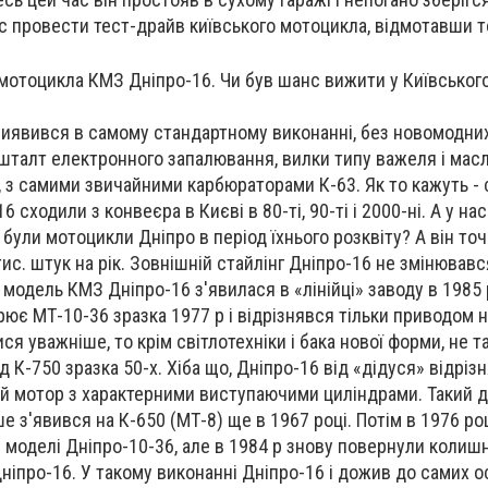
с провести тест-драйв київського мотоцикла, відмотавши 
виявився в самому стандартному виконанні, без новомодних
шталт електронного запалювання, вилки типу важеля і мас
 з самими звичайними карбюраторами К-63. Як то кажуть -
16 сходили з конвеєра в Києві в 80-ті, 90-ті і 2000-ні. А у на
були мотоцикли Дніпро в період їхнього розквіту? А він точн
тис. штук на рік. Зовнішній стайлінг Дніпро-16 не змінювавс
модель КМЗ Дніпро-16 з'явилася в «лінійці» заводу в 1985 
рює МТ-10-36 зразка 1977 р і відрізнявся тільки приводом 
я уважніше, то крім світлотехніки і бака нової форми, не т
ід К-750 зразка 50-х. Хіба що, Дніпро-16 від «дідуся» відріз
й мотор з характерними виступаючими циліндрами. Такий д
е з'явився на К-650 (МТ-8) ще в 1967 році. Потім в 1976 ро
 моделі Дніпро-10-36, але в 1984 р знову повернули колишні
ніпро-16. У такому виконанні Дніпро-16 і дожив до самих о