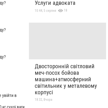
Услуги адвоката
18
10:44, 5 серпня
Двосторонній світловий
меч-посох бойова
машина+атмосферний
світильник у металевому
корпусі
 увійти в
18:32, Вчора
 кг сухої ваги