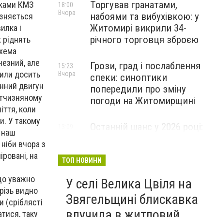
Торгував гранатами,
сками КМЗ
18:00
Вчора
набоями та вибухівкою: у
ізняється
Житомирі викрили 34-
илка і
річного торговця зброєю
х ріднять
схема
чезний, але
Грози, град і послаблення
15:23
лили досить
Вчора
спеки: синоптики
анний двигун
попередили про зміну
вітчизняному
погоди на Житомирщині
іття, коли
и. У такому
Останній шанс у 2026 році:
13:09
 наш
Вчора
оголошено набір на
ніби вчора з
безплатний курс для
іровані, на
майбутніх водійок автобусів
ТОП НОВИНИ
и
кщо уважно
У селі Велика Цвіля на
різь видно
Звягельщині блискавка
 (сріблясті
влучила в житловий
атися, таку