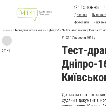
Головна
Дозвілля
Питання т
Фотозвіти
Реклама 
Головна
Тест-драйв мотоцикла КМЗ Дніпро-16. Чи був шанс вижити у Київського м
21:02, 17 вересня 2016 р.
Тест-дра
04141
Дніпро-1
Київсько
До нас на тест потрапив
Судячи з документів, йог
виповнилося 10 років. Ве