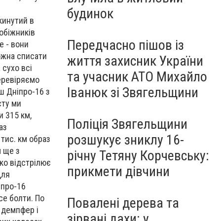
будинок
кинутий в
побіжників
Передчасно пішов із
е - вони
можна списати
життя захисник України
 сухо всі
та учасник АТО Михайло
Перевіряємо
Іванюк зі Звягельщини
аш Дніпро-16 з
сту ми
и 315 км,
Поліція Звягельщини
аз
розшукує зниклу 16-
 тис. км образ
 ще з
річну Тетяну Корчевську:
ко відстрілює
прикмети дівчини
Для
іпро-16
се болти. По
Повалені дерева та
 демпфер і
зірвані дахи: у