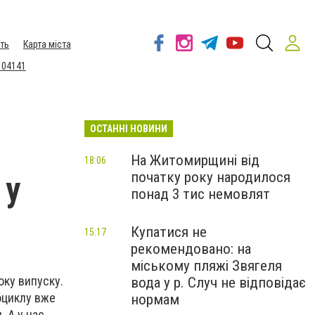
ть
Карта міста
 04141
ОСТАННІ НОВИНИ
На Житомирщині від
18:06
початку року народилося
 у
понад 3 тис немовлят
Купатися не
15:17
рекомендовано: на
міському пляжі Звягеля
оку випуску.
вода у р. Случ не відповідає
тоциклу вже
нормам
. А у нас