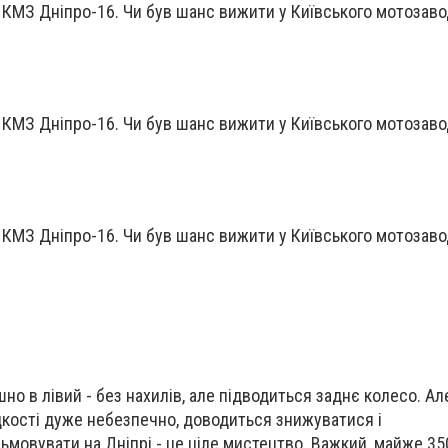
о в лівий - без нахилів, але підводиться заднє колесо. Але
кості дуже небезпечно, доводиться знижуватися і
мовувати на Дніпрі - це ціле мистецтво. Важкий, майже 350