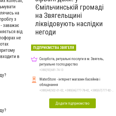
вих колесах,
Ємільчинській громаді
льмувати
влячись на
на Звягельщині
пробігу з
ліквідовують наслідки
 - заважає
негоди
зняється від
тлофорах не
ротах
ПІДПРИЄМСТВА ЗВЯГЕЛЯ
 притому
 входити в
Скорбота, ритуальні послуги в м. Звягель,
ритуальне господарство
+380(93)681-74-13
WaterStore - інтернет магазин басейнів і
обладнання
+380(44)502-01-02, +380(66)777-78-42, +380(67)777-82-19, +380(67)890-80-80, +380(73)890-80-80, +380(44)502-01-03
Додати підприємство