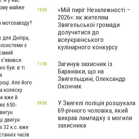
тому майже
«Мій пиріг Незалежності –
13:00
2026»: як жителям
Звягельської громади
долучитися до
 для Дніпра,
всеукраїнського
лосистеми з
кулінарного конкурсу
 самий
с з'явився
Загинув захисник із
11:00
о був: в ті
Баранівки, що на
я
Звягельщині, Олександр
році. Але його
Окончик
на коляску
ак вже й
У Звягелі поліція розшукала
09:00
няє 650-
69-річного чоловіка, який
вигун
викрав лампадку з могили
ці двигун
захисника
 32 к.с. вже
станніх часів