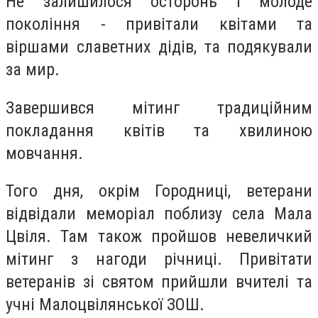
Не залишилося осторонь і молоде
покоління - привітали квітами та
віршами славетних дідів, та подякували
за мир.
Завершився мітинг традиційним
покладання квітів та хвилиною
мовчання.
Того дня, окрім Городниці, ветерани
відвідали меморіал поблизу села Мала
Цвіля. Там також пройшов невеличкий
мітинг з нагоди річниці. Привітати
ветеранів зі святом прийшли вчителі та
учні Малоцвілянської ЗОШ.