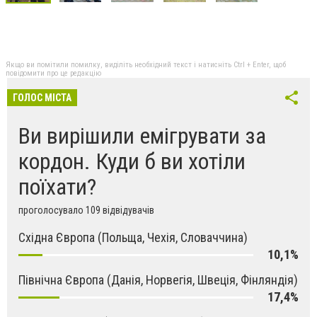
Якщо ви помітили помилку, виділіть необхідний текст і натисніть Ctrl + Enter, щоб
повідомити про це редакцію
ГОЛОС МІСТА
Ви вирішили емігрувати за
кордон. Куди б ви хотіли
поїхати?
проголосувало 109 відвідувачів
Східна Європа (Польща, Чехія, Словаччина)
10,1%
Північна Європа (Данія, Норвегія, Швеція, Фінляндія)
17,4%