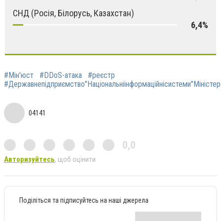
СНД (Росія, Білорусь, Казахстан)
6,4%
#Мін'юст
#DDоS-атака
#реєстр
#Державнепідприємство"Національніінформаційнісистеми"Міністер
04141
0,0
Авторизуйтесь
, щоб оцінити
Поділіться та підписуйтесь на наші джерела