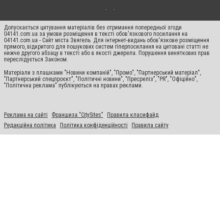
Допускається цитування матеріалів без отримання попередньої згоди
04141.com.ua за умови розміщення в тексті обов'язкового посилання на
04141.com.ua - Сайт міста Звягель. Для інтернет-видань обов'язкове розміщення
прямого, відкритого для пошукових систем гіперпосилання на цитовані статті не
нижче другого абзацу в тексті або в якості джерела. Порушення виняткових прав
переслідується Законом.
Матеріали з плашками "Новини компаній", "Промо", "Партнерський матеріал",
"Партнерський спецпроєкт", "Політичні новини", "Пресреліз", "PR", "Офіційно",
"Політична реклама" публікуються на правах реклами.
Реклама на сайті
Франшиза "CitySites"
Правила класифайд
Редакційна політика
Політика конфіденційності
Правила сайту