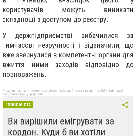
користувачів можуть виникати
складнощі з доступом до реєстру.
У держпідприємстві вибачилися за
тимчасові незручності і відзначили, що
вже звернулися в компетентні органи для
вжиття ними заходів відповідно до
повноважень.
Якщо ви помітили помилку, виділіть необхідний текст і натисніть Ctrl + Enter, щоб
повідомити про це редакцію
ГОЛОС МІСТА
Ви вирішили емігрувати за
кордон. Куди б ви хотіли