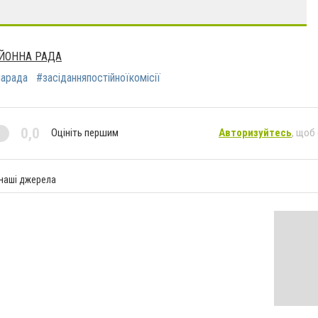
ЙОННА РАДА
нарада
#засіданняпостійноїкомісії
0,0
Оцініть першим
Авторизуйтесь
, щоб
 наші джерела