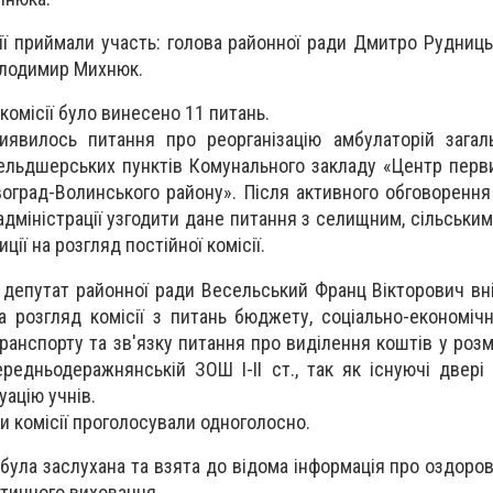
сії приймали участь: голова районної ради Дмитро Рудниць
олодимир Михнюк.
комісії було винесено 11 питань.
явилось питання про реорганізацію амбулаторій загаль
ельдшерських пунктів Комунального закладу «Центр перв
оград-Волинського району». Після активного обговорення 
міністрації узгодити дане питання з селищним, сільським
ції на розгляд постійної комісії.
я депутат районної ради Весельський Франц Вікторович вн
а розгляд комісії з питань бюджету, соціально-економічн
ранспорту та зв'язку питання про виділення коштів у розмі
редньодеражнянській ЗОШ I-II ст., так як існуючі двері 
уацію учнів.
и комісії проголосували одноголосно.
 була заслухана та взята до відома інформація про оздоро
отичного виховання.