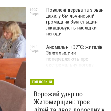
Повалені дерева та зірвані
10:37
Вчора
дахи: у Ємільчинській
громаді на Звягельщині
ліквідовують наслідки
негоди
Аномальні +37°C: жителів
09:10
Вчора
Звягельщини
попереджають про
екстремальну погоду
ТОП НОВИНИ
Ворожий удар по
Житомирщині: троє
дітей та двоє дорослих у