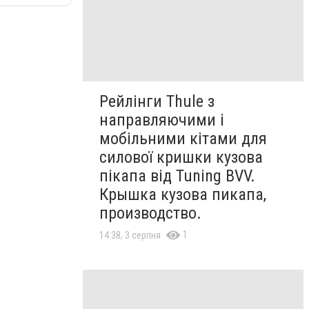
Рейлінги Thule з
направляючими і
мобільними кітами для
силової кришки кузова
пікапа від Tuning BVV.
Крышка кузова пикапа,
производство.
1
14:38, 3 серпня