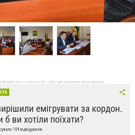
бхідний текст і натисніть Ctrl + Enter, щоб повідомити про це редакцію
ІСТА
вирішили емігрувати за кордон.
и б ви хотіли поїхати?
увало 109 відвідувачів