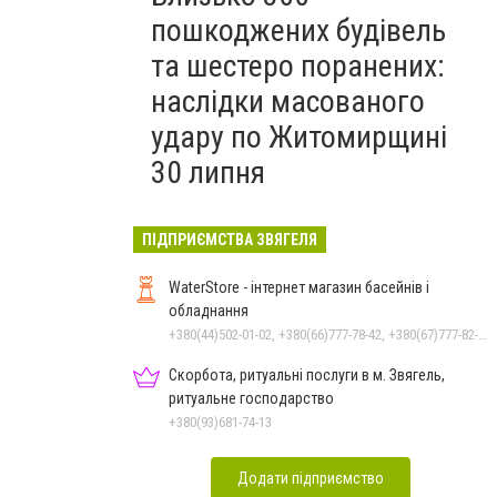
пошкоджених будівель
та шестеро поранених:
наслідки масованого
удару по Житомирщині
30 липня
ПІДПРИЄМСТВА ЗВЯГЕЛЯ
WaterStore - інтернет магазин басейнів і
обладнання
+380(44)502-01-02, +380(66)777-78-42, +380(67)777-82-19, +380(67)890-80-80, +380(73)890-80-80, +380(44)502-01-03
Скорбота, ритуальні послуги в м. Звягель,
ритуальне господарство
+380(93)681-74-13
Додати підприємство