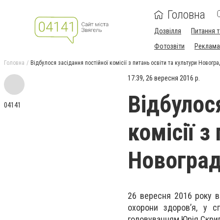
Головна
Дозвілля
Питання т
Фотозвіти
Реклама 
Головна
Відбулося засідання постійної комісії з питань освіти та культури Новогр
17:39, 26 вересня 2016 р.
Відбулос
04141
комісії з
Новоград
26 вересня 2016 року ві
охорони здоров’я, у сп
головуванням Юрія Скри