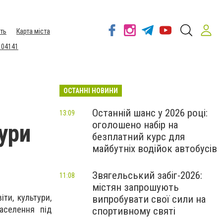
ть
Карта міста
 04141
ОСТАННІ НОВИНИ
Останній шанс у 2026 році:
13:09
оголошено набір на
тури
безплатний курс для
майбутніх водійок автобусів
Звягельський забіг-2026:
11:08
містян запрошують
іти, культури,
випробувати свої сили на
населення під
спортивному святі