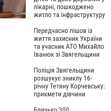
лікарні, пошкоджено
житло та інфраструктуру
Передчасно пішов із
життя захисник України
та учасник АТО Михайло
Іванюк зі Звягельщини
Поліція Звягельщини
розшукує зниклу 16-
річну Тетяну Корчевську:
прикмети дівчини
Близько 300