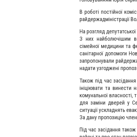
В роботі постійної комі
райдержадміністрації В
На розгляд депутатської 
З них найболючішим ви
сімейної медицини та ф
санітарної допомоги Нов
запропонували райдержад
надати узгоджені пропози
Також під час засіданн
ініціювати та винести н
комунальної власності, т
для заміни дверей у Се
ситуації ускладнять евак
За дану пропозицію член
Під час засідання також
районі та про стан патрі