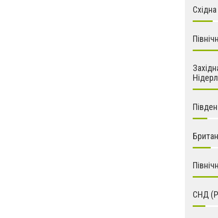
Східна
Північ
Західн
Нідерл
Південн
Британ
Північ
СНД (Р