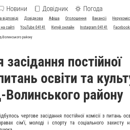
Новини
Довідник
Погода
а відповіді
Довідкова
Афіша
Оголошення
Вакансії
Нерухоміс
на сайті
YouTube 04141
Купуй онлайн
Instagram 04141
Facebook
ад-Волинського району
я засідання постійної
 питань освіти та куль
-Волинського району
дбулось чергове засідання постійної комісії з питань осв
равах сім’ї, молоді і спорту та соціального захисту 
пнюка.