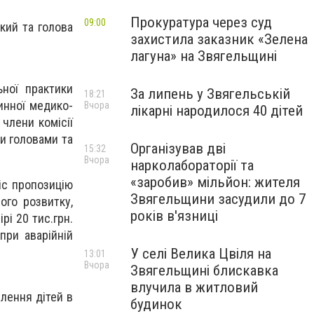
Прокуратура через суд
09:00
кий та голова
захистила заказник «Зелена
лагуна» на Звягельщині
ної практики
За липень у Звягельській
18:21
инної медико-
Вчора
лікарні народилося 40 дітей
члени комісії
и головами та
Організував дві
15:32
Вчора
нарколабораторії та
«заробив» мільйон: жителя
іс пропозицію
Звягельщини засудили до 7
ого розвитку,
років в'язниці
рі 20 тис.грн.
при аварійній
У селі Велика Цвіля на
13:01
Вчора
Звягельщині блискавка
влучила в житловий
влення дітей в
будинок