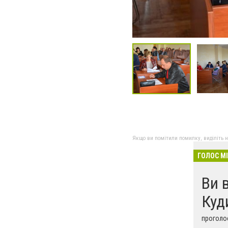
Якщо ви помітили помилку, виділіть нео
ГОЛОС М
Ви 
Куд
проголос