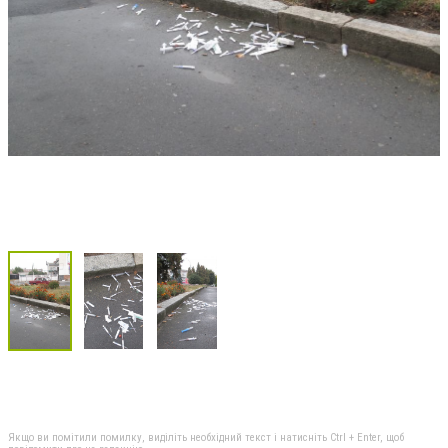
Якщо ви помітили помилку, виділіть необхідний текст і натисніть Ctrl + Enter, щоб