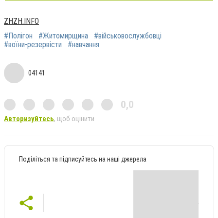
ZHZH.INFO
#Полігон
#Житомирщина
#військовослужбовці
#воїни-резервісти
#навчання
04141
0,0
Авторизуйтесь
, щоб оцінити
Поділіться та підписуйтесь на наші джерела