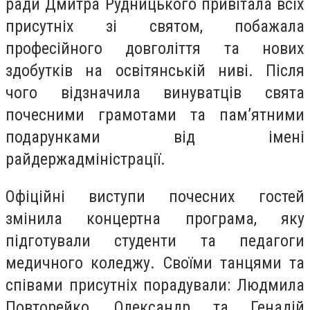
ради Дмитра Рудницького привітала всіх
присутніх зі святом, побажала
професійного довголіття та нових
здобутків на освітянській ниві. Після
чого відзначила винуватців свята
почесними грамотами та пам’ятними
подарунками від імені
райдержадміністрації.
Офіційні виступи почесних гостей
змінила концертна програма, яку
підготували студенти та педагоги
медичного коледжу. Своїми танцями та
співами присутніх порадували: Людмила
Повторейко, Олександр та Генадій