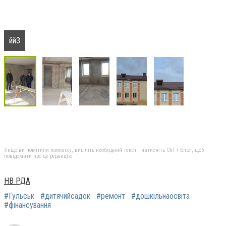
йй3
Якщо ви помітили помилку, виділіть необхідний текст і натисніть Ctrl + Enter, щоб
повідомити про це редакцію
НВ РДА
#Гульськ
#дитячийсадок
#ремонт
#дошкільнаосвіта
#фінансування