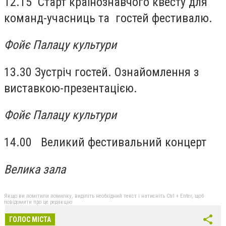
12.15 Старт країнознавчого квесту для
команд-учасниць та гостей фестивалю.
Фойє Палацу культури
13.30 Зустріч гостей. Ознайомлення з
виставкою-презентацією.
Фойє Палацу культури
14.00 Великий фестивальний концерт
Велика зала
Якщо ви помітили помилку, виділіть необхідний текст і натисніть Ctrl + Enter, щоб
повідомити про це редакцію
ГОЛОС МІСТА