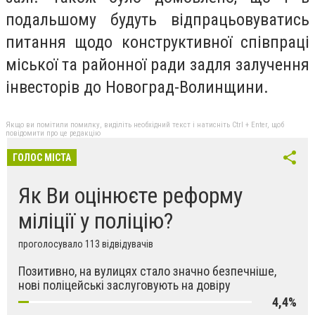
подальшому будуть відпрацьовуватись
питання щодо конструктивної співпраці
міської та районної ради задля залучення
інвесторів до Новоград-Волинщини.
Якщо ви помітили помилку, виділіть необхідний текст і натисніть Ctrl + Enter, щоб
повідомити про це редакцію
ГОЛОС МІСТА
Як Ви оцінюєте реформу
міліції у поліцію?
проголосувало 113 відвідувачів
Позитивно, на вулицях стало значно безпечніше,
нові поліцейські заслуговують на довіру
4,4%