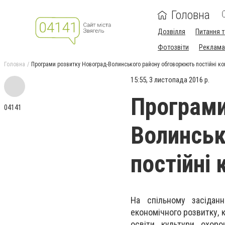
Головна
Дозвілля
Питання т
Фотозвіти
Реклама 
Головна
Програми розвитку Новоград-Волинського району обговорюють постійні ком
15:55, 3 листопада 2016 р.
Програми
04141
Волинськ
постійні 
На спільному засіданн
економічного розвитку, к
освіти, культури, охоро