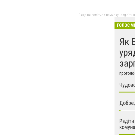
Якщо ви помітили помилку, виділіть нео
ГОЛОС М
Як 
уря
зар
проголос
Чудово
Добре,
Радіти
комун