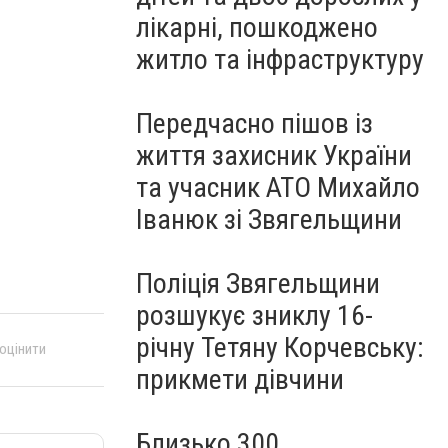
лікарні, пошкоджено
житло та інфраструктуру
Передчасно пішов із
життя захисник України
та учасник АТО Михайло
Іванюк зі Звягельщини
Поліція Звягельщини
розшукує зниклу 16-
річну Тетяну Корчевську:
 оцінити
прикмети дівчини
Близько 300