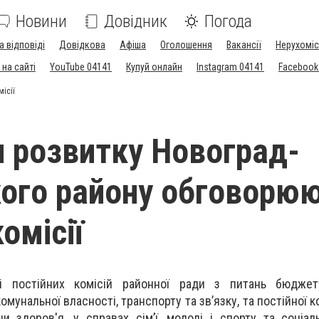
Новини
Довідник
Погода
а відповіді
Довідкова
Афіша
Оголошення
Вакансії
Нерухоміс
на сайті
YouTube 04141
Купуй онлайн
Instagram 04141
Facebook
ісії
 розвитку Новоград-
ого району обговорю
комісії
і постійних комісій районної ради з питань бюджету
омунальної власності, транспорту та зв’язку, та постійної ко
ни здоров'я, у справах сім’ї, молоді і спорту та соціал