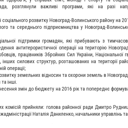
ада, розглянули важливі програми, які на разі нап
і соціального розвитку Новоград-Волинського району на 201
лого та середнього підприємництва у Новоград-Волинськ
іальної підтримки громадян, які прибувають з тимчасо
ведення антитерористичної операції на територію Новогра
бовців, працівників Збройних Сил України, Національної гв
, інших силових структур, розташованих на території рай
ій операції;
розвитку земельних відносин та охорони земель в Новогра
та інші.
внесення змін до бюджету на 2016 рік та попереднє форму
них комісій прийняли: голова районної ради Дмитро Рудни
жадміністрації Наталія Даниленко, начальники управлінь та 