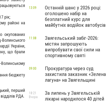
рацьовуються
Останній шанс у 2026 році:
13:09
оголошено набір на
7 рік;
безплатний курс для
ому районі на
майбутніх водійок автобусів
во окупованих
Звягельський забіг-2026:
11:08
д-Волинського
містян запрошують
ардії України,
випробувати свої сили на
ону, що брали
спортивному святі
д-Волинському
Прокуратура через суд
09:00
захистила заказник «Зелена
вання бюджету
лагуна» на Звягельщині
цький, перший
За липень у Звягельській
18:21
відділів РДА.
Вчора
лікарні народилося 40 дітей