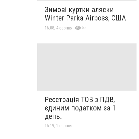
Зимові куртки аляски
Winter Parka Airboss, США
55
16:08, 4 серпня
Реєстрація ТОВ з ПДВ,
єдиним податком за 1
день.
15:19, 1 серпня