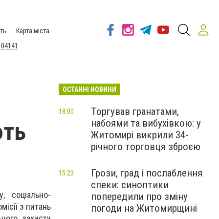
ть
Карта міста
 04141
ОСТАННІ НОВИНИ
Торгував гранатами,
18:00
набоями та вибухівкою: у
ють
Житомирі викрили 34-
річного торговця зброєю
Грози, град і послаблення
15:23
спеки: синоптики
, соціально-
попередили про зміну
місії з питань
погоди на Житомирщині
ьного захисту