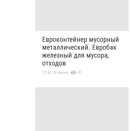
Евроконтейнер мусорный
металлический. Евробак
железный для мусора,
отходов
47
12:40, 26 липня