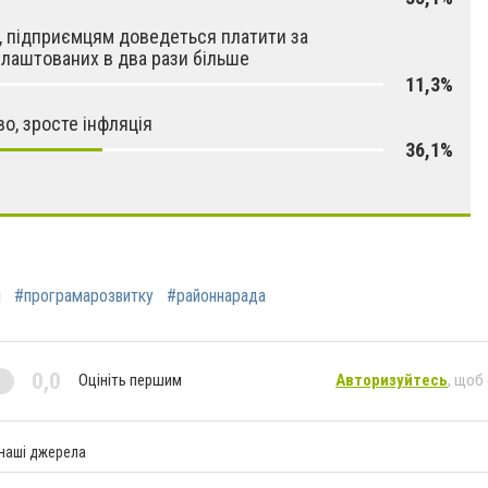
, підприємцям доведеться платити за
лаштованих в два рази більше
11,3%
о, зросте інфляція
36,1%
н
#програмарозвитку
#районнарада
0,0
Оцініть першим
Авторизуйтесь
, щоб
 наші джерела