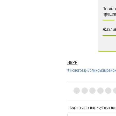
Погано
працев
Жахлив
НВРР
#Новоград-Волинськийрайо
Поділіться та підписуйтесь на