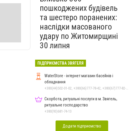
пошкоджених будівель
та шестеро поранених:
наслідки масованого
удару по Житомирщині
30 липня
ПІДПРИЄМСТВА ЗВЯГЕЛЯ
WaterStore - інтернет магазин басейнів і
обладнання
+380(44)502-01-02, +380(66)777-78-42, +380(67)777-82-19, +380(67)890-80-80, +380(73)890-80-80, +380(44)502-01-03
Скорбота, ритуальні послуги в м. Звягель,
ритуальне господарство
+380(93)681-74-13
Додати підприємство