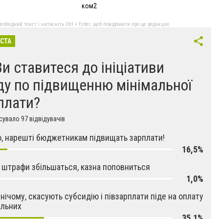
ком2
бхідний текст і натисніть Ctrl + Enter, щоб повідомити про це редакцію
ІСТА
Ви ставитеся до ініціативи
ду по підвищенню мінімальної
плати?
увало 97 відвідувачів
, нарешті бюджетникам підвищать зарплати!
16,5%
 штрафи збільшаться, казна поповниться
1,0%
 нічому, скасують субсидію і півзарплати піде на оплату
альних
35,1%