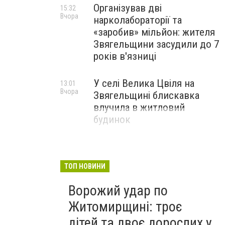
Організував дві
15:32
Вчора
нарколабораторії та
«заробив» мільйон: жителя
Звягельщини засудили до 7
років в'язниці
У селі Велика Цвіля на
13:01
Вчора
Звягельщині блискавка
влучила в житловий
будинок
ТОП НОВИНИ
Ворожий удар по
Житомирщині: троє
дітей та двоє дорослих у