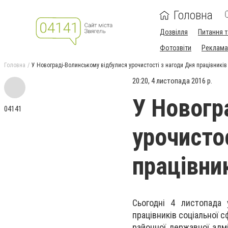
Головна
Дозвілля
Питання т
Фотозвіти
Реклама 
Головна
У Новограді-Волинському відбулися урочистості з нагоди Дня працівників
20:20, 4 листопада 2016 р.
У Новогр
04141
урочисто
працівни
Сьогодні 4 листопада 
працівників соціальної 
районної державної адмі