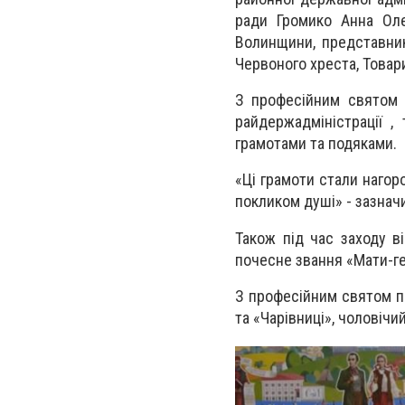
ради Громико Анна Оле
Волинщини, представник
Червоного хреста, Товари
З професійним святом 
райдержадміністрації ,
грамотами та подяками.
«Ці грамоти стали нагор
покликом душі» - зазнач
Також під час заходу в
почесне звання «Мати-ге
З професійним святом пр
та «Чарівниці», чоловічи