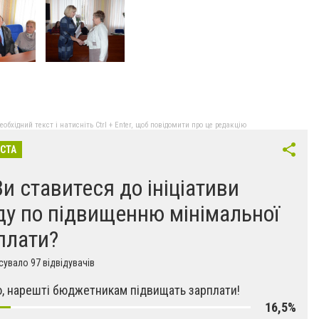
бхідний текст і натисніть Ctrl + Enter, щоб повідомити про це редакцію
ІСТА
Ви ставитеся до ініціативи
ду по підвищенню мінімальної
плати?
увало 97 відвідувачів
, нарешті бюджетникам підвищать зарплати!
16,5%