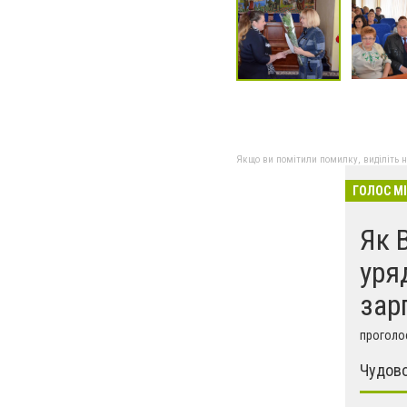
Якщо ви помітили помилку, виділіть нео
ГОЛОС М
Як 
уря
зар
проголос
Чудово