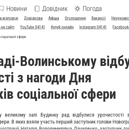
Новини
Довідник
Погода
а відповіді
Довідкова
Афіша
Оголошення
Вакансії
Нерухоміс
на сайті
YouTube 04141
Купуй онлайн
Instagram 04141
Facebook
 соціальної сфери
аді-Волинському відб
сті з нагоди Дня
ків соціальної сфери
у великому залі Будинку рад відбулися урочистості 
сфери. В яких взяли участь перший заступник голови Новог
ністрації Наталія Володимирівна Даниленко, заступник го