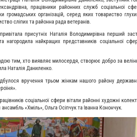
ксандрівна, працівники районних служб соціальної сфе
и громадських організацій, серед яких товариство глухи
ство сліпих та районна рада ветеранів.
привітала присутніх Наталія Володимирівна перший зас
 та нагородила найкращих представників соціальної сф
одою тим, хто виявляє милосердя, створює добро за велінн
ила Наталія Даниленко.
ідбулося вручення трьом жінкам нашого району державн
роїня».
ацівників соціальної сфери вітали районні художні колек
й ансамбль «Хміль», Ольга Осіпчук та Іванна Конончук.