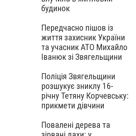
будинок
Передчасно пішов із
життя захисник України
та учасник АТО Михайло
Іванюк зі Звягельщини
Поліція Звягельщини
розшукує зниклу 16-
річну Тетяну Корчевську:
прикмети дівчини
Повалені дерева та
зірвані дахи: у