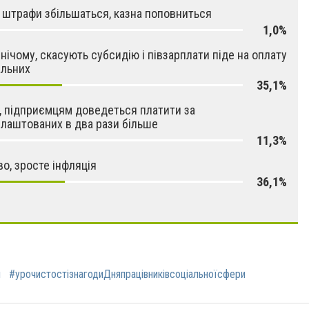
 штрафи збільшаться, казна поповниться
1,0%
 нічому, скасують субсидію і півзарплати піде на оплату
альних
35,1%
, підприємцям доведеться платити за
лаштованих в два рази більше
11,3%
о, зросте інфляція
36,1%
н
#урочистостізнагодиДняпрацівниківсоціальноїсфери