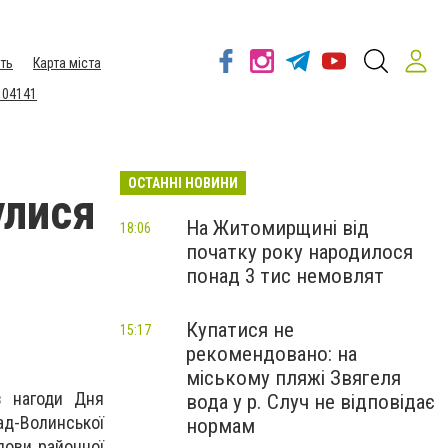
ть
Карта міста
 04141
ОСТАННІ НОВИНИ
улися
На Житомирщині від
18:06
початку року народилося
понад 3 тис немовлят
Купатися не
15:17
рекомендовано: на
міському пляжі Звягеля
з нагоди Дня
вода у р. Случ не відповідає
рад-Волинської
нормам
лови районної