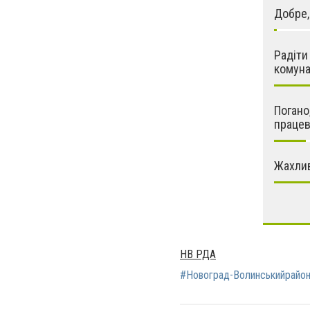
Добре,
Радіти
комун
Погано
працев
Жахлив
НВ РДА
#Новоград-Волинськийрайо