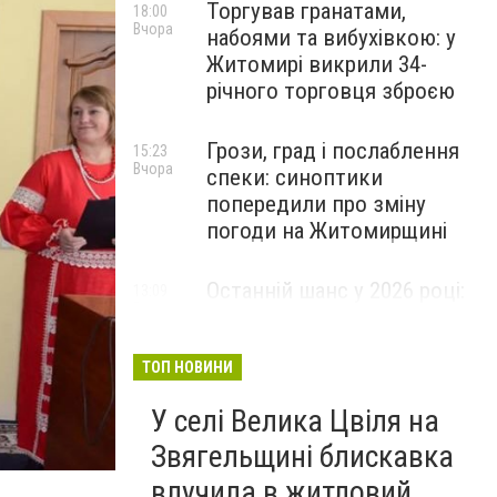
Торгував гранатами,
18:00
Вчора
набоями та вибухівкою: у
Житомирі викрили 34-
річного торговця зброєю
Грози, град і послаблення
15:23
Вчора
спеки: синоптики
попередили про зміну
погоди на Житомирщині
Останній шанс у 2026 році:
13:09
Вчора
оголошено набір на
безплатний курс для
майбутніх водійок автобусів
ТОП НОВИНИ
У селі Велика Цвіля на
Звягельщині блискавка
влучила в житловий