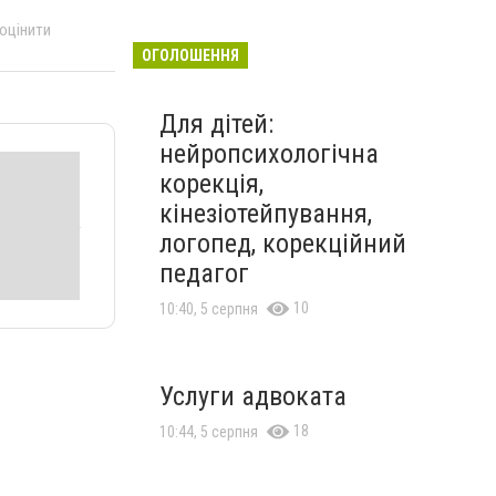
 оцінити
ОГОЛОШЕННЯ
Для дітей:
нейропсихологічна
корекція,
кінезіотейпування,
логопед, корекційний
педагог
10
10:40, 5 серпня
Услуги адвоката
18
10:44, 5 серпня