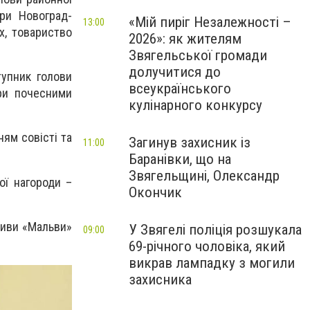
ри Новоград-
«Мій пиріг Незалежності –
13:00
х, товариство
2026»: як жителям
Звягельської громади
долучитися до
тупник голови
всеукраїнського
ери почесними
кулінарного конкурсу
ям совісті та
Загинув захисник із
11:00
Баранівки, що на
Звягельщині, Олександр
ої нагороди –
Окончик
тиви «Мальви»
У Звягелі поліція розшукала
09:00
69-річного чоловіка, який
викрав лампадку з могили
захисника