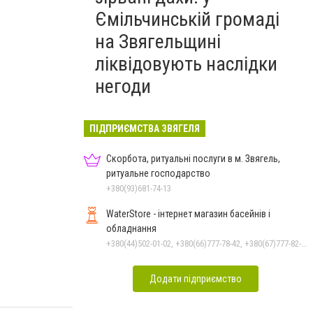
Ємільчинській громаді
на Звягельщині
ліквідовують наслідки
негоди
ПІДПРИЄМСТВА ЗВЯГЕЛЯ
Скорбота, ритуальні послуги в м. Звягель,
ритуальне господарство
+380(93)681-74-13
WaterStore - інтернет магазин басейнів і
обладнання
+380(44)502-01-02, +380(66)777-78-42, +380(67)777-82-19, +380(67)890-80-80, +380(73)890-80-80, +380(44)502-01-03
Додати підприємство